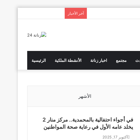
انستقرام
يوتيوب
تويتر
فيسبوك
آخر الأخبار
دث
مجتمع
اخبار زناتة
الأنشطة الملكية
الرئيسية
الأشهر
في أجواء احتفالية بالمحمدية.. مركز منار 2
يخلد عامه الأول في رعاية صحة المواطنين
أكتوبر 17, 2025