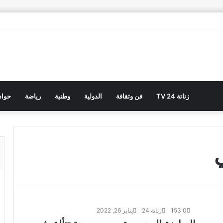
زناتة 24 TV
فن وثقافة
الدولية
وطنية
رياضة
حوا
0
153
زناتة 24
يناير 26, 2022