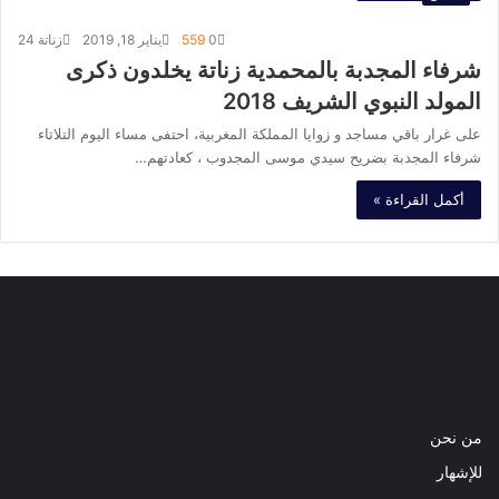
0
559
يناير 18, 2019
زناتة 24
شرفاء المجدبة بالمحمدية زناتة يخلدون ذكرى
المولد النبوي الشريف 2018
على غرار باقي مساجد و زوايا المملكة المغربية، احتفى مساء اليوم التلاتاء
شرفاء المجدبة بضريح سيدي موسى المجدوب ، كعادتهم…
أكمل القراءة »
فيسبوك
تويتر
يوتيوب
انستقرام
من نحن
للإشهار