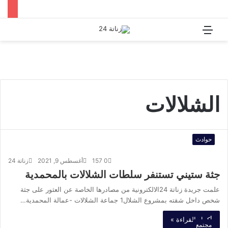
القائمة
بحث
عن
الشلالات
حوادث
0
157
أغسطس 9, 2021
زناتة 24
جثة ستيني تستنفر سلطات الشلالات بالمحمدية
علمت جريدة زناتة 24الالكترونية من مصادرها الخاصة عن العثور على جثة
شخص داخل شقته بمشروع الشلال1 جماعة الشلالات -عمالة المحمدية…
أكمل القراءة »
مجتمع