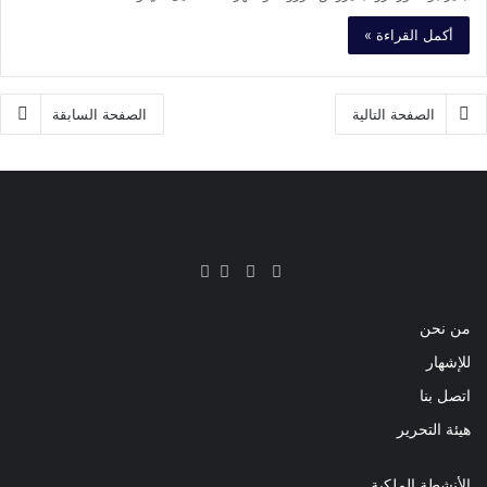
أكمل القراءة »
الصفحة التالية
الصفحة السابقة
فيسبوك
تويتر
يوتيوب
انستقرام
من نحن
للإشهار
اتصل بنا
هيئة التحرير
الأنشطة الملكية