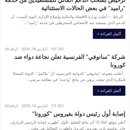
ترخيص بسحب الدعم المالي للمستفيدين من خدمة
“راميد” في بعض الحالات الاستثنائية
الرباط – أعلنت وزارة الاقتصاد والمالية وإصلاح الإدارة، اليوم السبت، أن
الدعم الذي يستفيد منه الأشخاص المنخرطين في خدمة “راميد”،…
أكمل القراءة »
0
141
مارس 18, 2020
زناتة 24
شركة “سانوفي” الفرنسية تعلن نجاعة دواء ضد
كورونا
أعلنت مجوعة “سانوفي” الدوائية الفرنسية، أنّ “بلاكنيل”، الدواء المضادّ
للملاريا الذي تنتجه، برهن عن نتائج “واعدة” في معالجة مرضى…
أكمل القراءة »
0
111
مارس 13, 2020
زناتة 24
إصابة أول رئيس دولة بفيروس “كورونا”
أعلن موقع “O Dia” أن نتائج التحليل الأول، أظهرت إصابة الرئيس البرازيل،
جاير بولسورنارو، بفيروس كورونا. وأظهرت التحاليل في وقت…