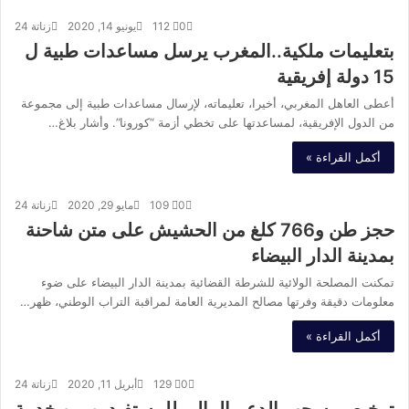
0
112
يونيو 14, 2020
زناتة 24
بتعليمات ملكية..المغرب يرسل مساعدات طبية ل
15 دولة إفريقية
أعطى العاهل المغربي، أخيرا، تعليماته، لإرسال مساعدات طبية إلى مجموعة
من الدول الإفريقية، لمساعدتها على تخطي أزمة “كورونا”. وأشار بلاغ…
أكمل القراءة »
0
109
مايو 29, 2020
زناتة 24
حجز طن و766 كلغ من الحشيش على متن شاحنة
بمدينة الدار البيضاء
تمكنت المصلحة الولائية للشرطة القضائية بمدينة الدار البيضاء على ضوء
معلومات دقيقة وفرتها مصالح المديرية العامة لمراقبة التراب الوطني، ظهر…
أكمل القراءة »
0
129
أبريل 11, 2020
زناتة 24