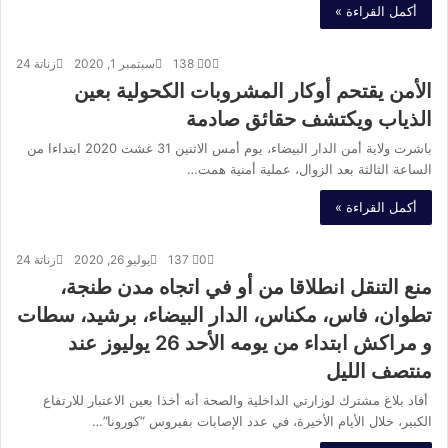
أكمل القراءة »
0
138
سبتمبر 1, 2020
زناتة 24
الأمن يقتحم أوكار المشروبات الكحولية بعين
الذياب ويكتشف حقائق صادمة
باشرت ولاية أمن الدار البيضاء، يوم أمس الاثنين 31 غشت 2020 ابتداءا من
الساعة الثالثة بعد الزوال، عملية أمنية همت…
أكمل القراءة »
0
137
يوليو 26, 2020
زناتة 24
منع التنقل انطلاقا من أو في اتجاه مدن طنجة،
تطوان، فاس، مكناس، الدار البيضاء، برشيد، سطات
و مراكش ابتداء من يومه الأحد 26 يوليوز عند
منتصف الليل
أفاد بلاغ مشترك لوزارتي الداخلية والصحة أنه أخذا بعين الاعتبار للارتفاع
الكبير، خلال الأيام الأخيرة، في عدد الإصابات بفيروس “كورونا”…