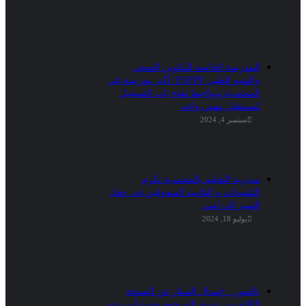
المدرسة الخاصة للتكوين الصحي
والشبه الطبي ESFPP: أكبر مدرسة في
المحمدية ونواحيها تفتح باب التسجيل
لمستقبل مهني واعد.
سبتمبر 4, 2024
مديرية التعليم بالمحمدية تكرم
التلميذات و التلاميذ المتفوقين في حفل
التميز الدراسي
يوليو 18, 2024
بالصور…إسدال الستار عن النسخة
الثالثة من دوري المرحوم حميد أيت عبو