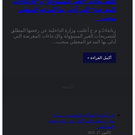
للتصريحات “الغير المسؤولة” و”الإدعاءات
المغرضة” التي أدلى بها المدعو المعطي
منجب
زناتة24:و م ع أعلنت وزارة الداخلية عن رفضها المطلق
للتصريحات الغير المسؤولة والإدعاءات المغرضة التي
أدلى بها المدعو المعطي منجب،…
أكمل القراءة »
الأشهر
في أجواء احتفالية بالمحمدية.. مركز
منار 2 يخلد عامه الأول في رعاية صحة
المواطنين
أكتوبر 17, 2025