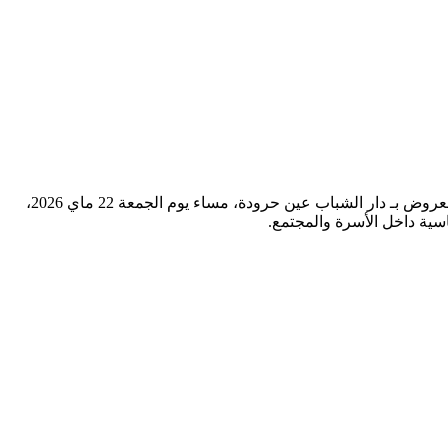
احتفاءً بعيد الأم الذي يصادف هذه السنة يوم 31 ماي، نظمت مجموعة مدارس إبن سيرين الخصوصية حفلاً فنياً وتربوياً مميزاً، احتضنته قاعة العروض بـ دار الشباب عين حرودة، مساء يوم الجمعة 22 ماي 2026،
اسية داخل الأسرة والمجتمع.