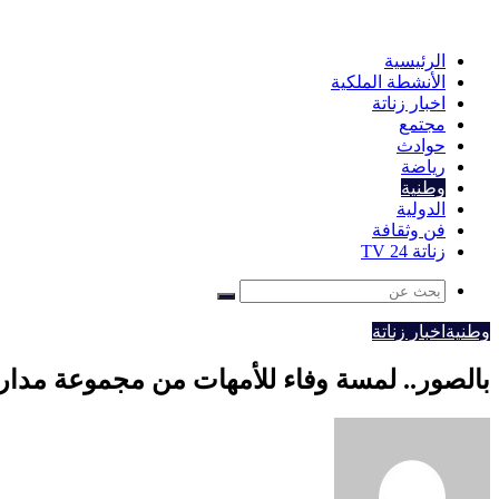
عن
الرئيسية
الأنشطة الملكية
اخبار زناتة
مجتمع
حوادث
رياضة
وطنية
الدولية
فن وثقافة
زناتة 24 TV
بحث
عن
وطنية
اخبار زناتة
بالصور.. لمسة وفاء للأمهات من مجموعة مدا
أرسل
بريدا
إلكترونيا