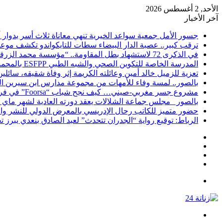
الأحد, 2 أغسطس 2026
آخر الأخبار
​جسور الأمل جمعية سواعد الخيرية تنهي معاناة ثلاث أسر بدوا
ترقب كبير.. عصبة الدار البيضاء سطات للتايكواندو تكشف موعد ج
في الذكرى 72 لاستشهاد بطل المقاومة.. “مؤسسة محمد الزرقطوني” تكرم الإعلامي محمد عبد الرحمان برادة
المدرسة الخاصة للتكوين الصحي والشبه الطبي ESFPP بالمحمدية تعزز عرضها التكويني وتفتح التسجيلات للموسم الدراسي الجديد
تعزية للزميل خالد أمين وعائلته الكريمة إثر وفاة شقيقه، سائلي
بالصور.. لمسة وفاء للأمهات من مجموعة مدارس ابن سيرين ا
مشروع جسر مغربي-صيني… كيف نجح شباب “Foorsa” في فرض اسمهم داخل مشهد التوجيه الدولي؟
بالصور _مجلس جماعة الشلالات يعقد دورته العادية لشهر ماي 2026 ويصادق بالإجماع على عدد من المشاريع التنموية
حضور متميز للكاتب رحال الإدريسي بالمعرض الدولي للنشر وال
الرباط: توقيع رواية “الجدران تتحدث” لعبد الصادق بنعدي يبرز
انستقرام
يوتيوب
تويتر
فيسبوك
القائمة
بحث