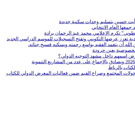
ر أيت حسين بتسليم وحدات سكنية جديدة
معها العام الانتخابي
ن الله أن يتغمد الفقيد بواسع رحمته ويسكنه فسيح جناته.
لخصوصية بعين حرودة
كتاب بالرباط
 تحولات المجتمع وصراع القيم ضمن فعاليات المعرض الدولي للكتاب