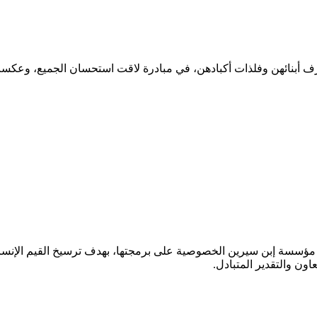
طرف أبنائهن وفلذات أكبادهن، في مبادرة لاقت استحسان الجميع، وعكست
بت مؤسسة إبن سيرين الخصوصية على برمجتها، بهدف ترسيخ القيم الإنسا
اون والتقدير المتبادل.