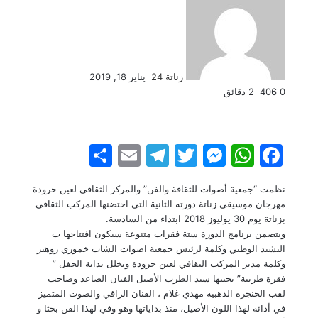
بريدا
إلكترونيا
زناتة 24
يناير 18, 2019
0
406
2 دقائق
S
E
T
T
M
W
F
h
m
el
w
e
h
a
نظمت “جمعية أصوات للثقافة والفن” والمركز الثقافي لعين حرودة
ar
ai
e
itt
s
at
c
مهرجان موسيقى زناتة دورته الثانية التي احتضنها المركب الثقافي
e
l
gr
er
s
s
e
بزناتة يوم 30 يوليوز 2018 ابتداء من السادسة.
ويتضمن برنامج الدورة ستة فقرات متنوعة سيكون افتتاحها ب
a
e
A
b
النشيد الوطني وكلمة لرئيس جمعية اصوات الشاب خموري زوهير
m
n
p
o
وكلمة مدير المركب التقافي لعين حرودة وتخلل بداية الحفل ”
فقرة طربية” يحييها سيد الطرب الأصيل الفنان الصاعد وصاحب
g
p
o
لقب الحنجرة الذهبية مهدي غلام ، الفنان الراقي والصوت المتميز
er
k
في أدائه لهذا اللون الأصيل، منذ بداياتها وهو وفي لهذا الفن بحثا و