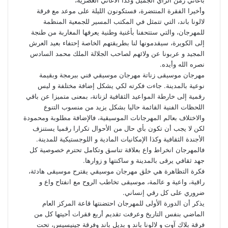
بأغاني زمن الراي الجميل وكدا الأغاني العصرية،
وأخيرا الفقرة المنتضرة، فستكونون الليلة على موعد مع فرقة
لالونا باند، التي تتمثل في المكتب المسير للجمعية المنظمة
للمهرجان، والتي ستتحفنا بأغنية وطنية يعرفها المغاربة من طنجة
إلى الكويرة، سيقدمونها لنا بطريقتهم الخاصة إحتفاء بعيد العرش
المجيد و عربونا عن ولائهم لصاحب الجلالة الملك محمد السادس
نصره الله وأيده.
مهرجان موسيقى زناتة مهرجان موسيقي فني ببرمجة وبقيمة
نوعية بالمدينة. جاءت فكرته لكي يشكل إضافة مختلفة و ليس
رقمية إلى خارطة المواعيد الثقافية لزناتة، بمعنى متميزا عن باقي
اللحظات الفنية القائمة حاليا بشكل يزيد من منسوب التنوع
والاختلاف بعالم المهرجانات الموسيقية، فالإضافة مطلوبة ومحمودة
لكن لا يجب أن تكون بأي حال من الأحوال تكرارا رقميا يستنزف
الأجندة الثقافية وكذا الإمكانيات المادية و اللوجستيكية للمدينة.
فالمهرجان انخراط واع بعلاقة تناسق وتكامل تحترم خصوصية كل
جهد ثقافي يرقى بالمدينة و ساكنتها و زوارها.
فكرة التظاهرة هي خلق مهرجان موسيقي يقترح موسيقى هادئة،
راقية، واعية و عالمة، موسيقى تخاطب الروح مع انفتاح واع و
ضروري على كل رقي إنساني.
يذكر أن الدورة الأولى للمهرجان احتضنتها قاعة المركز العام
الماضي بنفس التاريخ وعرفت تقديم أربع فقرات أحيتها كل من
فرقة بلاك آوت و لالونا باند و بديل باند وفرقة جينيسيس، تحت