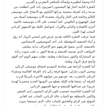
أداء وسعيا لتطويره وإيصاله للمتلقي المغربي و العربي.
الفقرة الثانية اختار لها المضمون أنفيزيون باند التي انطلقت من
مدينة زناتة كفرقة متشبتة بتراثها الكناوي مع الانفتاح على موسيقى
العالم وخاصة فني الجاز والروك معتمدة آلات موسيقية أصيلة من
قبيل الهجهوج و الناقوس. كما انفتحت على آلات موسيقية عالمية
أخرى كالقيثارة والباص والأورك، لتتواصل الليلة مع الجمهور الزناتي
المحب لهذا اللون.
فيما عرفت الفقرة الثالثة تقديم عرض فني لمحبي الروك أند رول
و أبناء الجمعية الموفيطة باند، أحد الموسيقيين الاستثنائيين
بالجمعية، الذين شقوا طريقهم نحو الإحتراف بداية بملتقى
المواهب الذي نضمته الجمعية و بعدها الفوز ب لقب صوت زناتة
ثم المشاركة والفوز بمسابقات وطنية، جعلت منهم اليوم أحد أقوى
وأنجح فرق الروك وطنيا،
أما الفقرة الرابعة هي مفاجئة الموسم لعشاق موسيقى الريكي،
ومحبي البوب مارلي، تحييها فرقة زكي باند الفرقة العالمية وسفراء
الريكي بالمغرب، بعد عودتهم من جولتهم الأخيرة بأمريكا قررت
الفرقة أن تمتعنا هاته الليلة بقطع من ألبومها الجديد وحصريا كهدية
عربونا عن صداقتها للجمعية و حبها للجمهور الزناتي،
أما الفقرة الخامسة خصصت للون الراي المحبوب لدى الصغير
والكبير بالمنطقة مع الشاب خالد الزناتي، الشاب عبد الغاني
المولع بفن الراي والعاشق للشاب خالد، الذي سيمتعنا بدوره