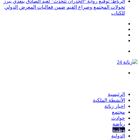
الرباط: توقيع رواية “الجدران تتحدث” لعبد الصادق بنعدي يبرز
تحولات المجتمع وصراع القيم ضمن فعاليات المعرض الدولي
للكتاب
انستقرام
يوتيوب
تويتر
فيسبوك
القائمة
بحث
عن
الرئيسية
الأنشطة الملكية
اخبار زناتة
مجتمع
حوادث
رياضة
وطنية
الدولية