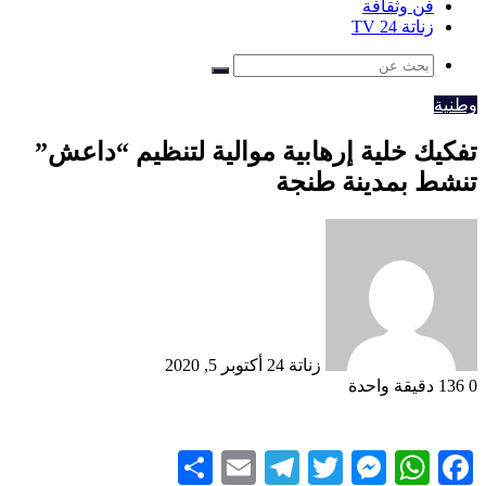
فن وثقافة
زناتة 24 TV
بحث
عن
وطنية
تفكيك خلية إرهابية موالية لتنظيم “داعش”
تنشط بمدينة طنجة
أرسل
بريدا
إلكترونيا
زناتة 24
أكتوبر 5, 2020
0
136
دقيقة واحدة
Share
Telegram
Email
Messenger
Twitter
WhatsApp
Facebook