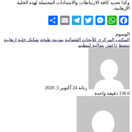
وكذا تحديد كافة الارتباطات والامتدادات المحتملة لهذه الخلية
الإرهابية.
Share
Telegram
Email
Messenger
Twitter
WhatsApp
Facebook
الوسوم
المكتب المركزي للأبحاث القضائية
بمدينة طنجة
تفكيك خلية إرهابية
تنشط
داعش
موالية لتنظيم
أرسل
بريدا
إلكترونيا
زناتة 24
أكتوبر 5, 2020
0
136
دقيقة واحدة