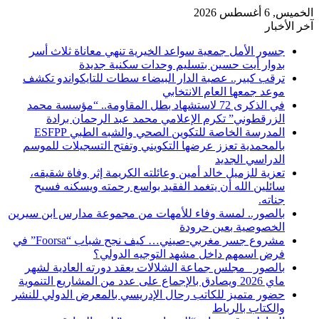
الخميس, 6 أغسطس 2026
آخر الأخبار
​جسور الأمل جمعية سواعد الخيرية تنهي معاناة ثلاث أسر
بدوار أيت حسين بتسليم وحدات سكنية جديدة
ترقب كبير.. عصبة الدار البيضاء سطات للتايكواندو تكشف
موعد جمعها العام الانتخابي
في الذكرى 72 لاستشهاد بطل المقاومة.. “مؤسسة محمد
الزرقطوني” تكرم الإعلامي محمد عبد الرحمان برادة
المدرسة الخاصة للتكوين الصحي والشبه الطبي ESFPP
بالمحمدية تعزز عرضها التكويني وتفتح التسجيلات للموسم
الدراسي الجديد
تعزية للزميل خالد أمين وعائلته الكريمة إثر وفاة شقيقه،
سائلين الله أن يتغمد الفقيد بواسع رحمته ويسكنه فسيح
جناته.
بالصور.. لمسة وفاء للأمهات من مجموعة مدارس ابن سيرين
الخصوصية بعين حرودة
مشروع جسر مغربي-صيني… كيف نجح شباب “Foorsa” في
فرض اسمهم داخل مشهد التوجيه الدولي؟
بالصور _مجلس جماعة الشلالات يعقد دورته العادية لشهر
ماي 2026 ويصادق بالإجماع على عدد من المشاريع التنموية
حضور متميز للكاتب رحال الإدريسي بالمعرض الدولي للنشر
والكتاب بالرباط