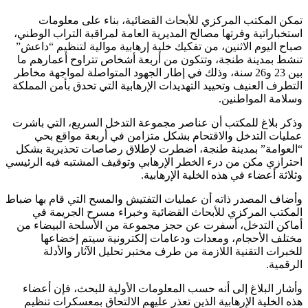
تمكن المكتب المركزي للأبحاث القضائية، بناء على معلومات
استخباراتية وفرتها مصالح المديرية العامة لمراقبة التراب الوطني،
صباح اليوم الاثنين، من تفكيك خلية إرهابية موالية لتنظيم “داعش”
تنشط بمدينة طنجة، وتتكون من أربعة أشخاص تتراوح أعمارهم ما
بين 23 و26 سنة، وذلك في إطار الجهود المتواصلة لمواجهة مخاطر
التطرف العنيف وتحييد التهديدات الإرهابية التي تحدق بأمن المملكة
وسلامة المواطنين.
وذكر بلاغ للمكتب أن عناصر مجموعة التدخل السريع، التي باشرت
عمليات التدخل والاقتحام بشكل متزامن في أربعة مواقع بحي
“العوامة” بمدينة طنجة، اضطرت لإطلاق رصاصات تحذيرية بشكل
احترازي مكن من درء الخطر الإرهابي وتوقيف المشتبه فيه الرئيسي
وثلاثة أعضاء في هذه الخلية الإرهابية.
وأضاف المصدر ذاته أن عمليات التفتيش والمسح التي قام بها ضباط
المكتب المركزي للأبحاث القضائية وخبراء مسرح الجريمة في
أماكن التدخل، أسفرت عن حجز مجموعة من الأسلحة البيضاء من
مختلف الأحجام، ومعدات ودعامات إلكترونية سيتم إخضاعها
للخبرات التقنية اللازمة من طرف مختبر تحليل الآثار والأدلة
الرقمية.
وأشار البلاغ إلى أنه حسب المعلومات الأولية للبحث، فإن أعضاء
هذه الخلية الإرهابية الذين تعذر عليهم الالتحاق بمعسكرات تنظيم