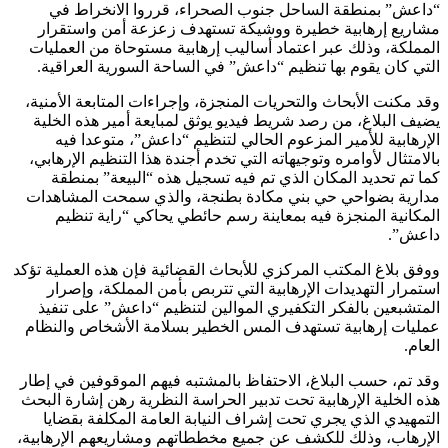
“داعش” بمنطقة الساحل جنوب الصحراء، قرروا الانخراط في
مشاريع إرهابية خطيرة ووشيكة تستهدف زعزعة أمن واستقرار
المملكة، وذلك عبر اعتماد أساليب إرهابية مستوحاة من العمليات
التي كان يقوم بها تنظيم “داعش” في الساحة السورية العراقية.
وقد مكنت الأبحاث والتحريات المنجزة، وإجراءات المتابعة الأمنية،
يضيف البلاغ، من رصد شريط فيديو يوثق لمبايعة أمير هذه الخلية
الإرهابية للأمير المزعوم الحالي لتنظيم “داعش”، متوعدا فيه
بالامتثال لأوامره وتوجيهاته التي تخدم أجندة هذا التنظيم الإرهابي،
كما تم تحديد المكان الذي تم فيه تسجيل هذه “البيعة” بمنطقة
مدارية بضواحي حي بني مكادة بطنجة، والذي سمحت المشاهدات
المكانية المنجزة فيه بمعاينة رسم حائطي يحاكي “راية تنظيم
داعش”.
ووفق بلاغ المكتب المركزي للأبحاث القضائية فإن هذه العملية تؤكد
استمرار التهديدات الإرهابية التي تتربص بأمن المملكة، وإصرار
المتشبعين بالفكر التكفيري الموالين لتنظيم “داعش” على تنفيذ
عمليات إرهابية تستهدف المس الخطير بسلامة الأشخاص والنظام
العام.
وقد تم، حسب البلاغ، الاحتفاظ بالمشتبه فيهم الموقوفين في إطار
هذه الخلية الإرهابية تحت تدبير الحراسة النظرية رهن إشارة البحث
التمهيدي الذي يجري تحت إشراف النيابة العامة المكلفة بقضايا
الإرهاب، وذلك للكشف عن جميع مخططاتهم ومشاريعهم الإرهابية،