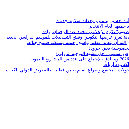
ر أيت حسين بتسليم وحدات سكنية جديدة
معها العام الانتخابي
ن الله أن يتغمد الفقيد بواسع رحمته ويسكنه فسيح جناته.
لخصوصية بعين حرودة
كتاب بالرباط
 تحولات المجتمع وصراع القيم ضمن فعاليات المعرض الدولي للكتاب