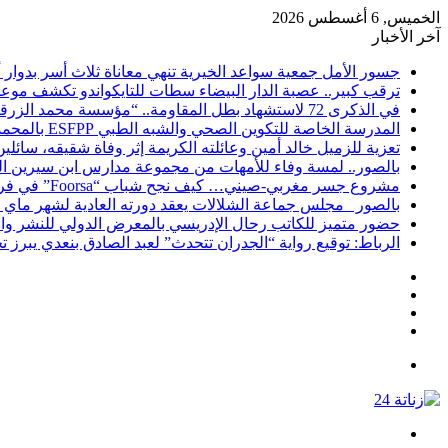
الخميس, 6 أغسطس 2026
آخر الأخبار
​جسور الأمل جمعية سواعد الخيرية تنهي معاناة ثلاث أسر بدوا
ترقب كبير.. عصبة الدار البيضاء سطات للتايكواندو تكشف موعد ج
في الذكرى 72 لاستشهاد بطل المقاومة.. “مؤسسة محمد الزرقطوني” تكرم الإعلامي محمد عبد الرحمان برادة
المدرسة الخاصة للتكوين الصحي والشبه الطبي ESFPP بالمحمدية تعزز عرضها التكويني وتفتح التسجيلات للموسم الدراسي الجديد
تعزية للزميل خالد أمين وعائلته الكريمة إثر وفاة شقيقه، سائلي
بالصور.. لمسة وفاء للأمهات من مجموعة مدارس ابن سيرين ا
مشروع جسر مغربي-صيني… كيف نجح شباب “Foorsa” في فرض اسمهم داخل مشهد التوجيه الدولي؟
بالصور _مجلس جماعة الشلالات يعقد دورته العادية لشهر ماي 2026 ويصادق بالإجماع على عدد من المشاريع التنموية
حضور متميز للكاتب رحال الإدريسي بالمعرض الدولي للنشر وال
الرباط: توقيع رواية “الجدران تتحدث” لعبد الصادق بنعدي يبرز
انستقرام
يوتيوب
تويتر
فيسبوك
القائمة
بحث