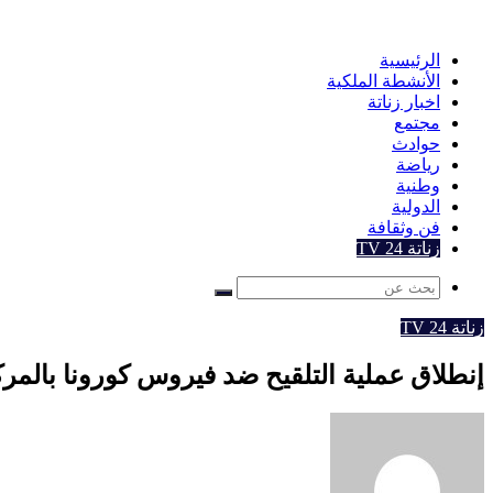
عن
الرئيسية
الأنشطة الملكية
اخبار زناتة
مجتمع
حوادث
رياضة
وطنية
الدولية
فن وثقافة
زناتة 24 TV
بحث
عن
زناتة 24 TV
إنطلاق عملية التلقيح ضد فيروس كورونا بالمر
أرسل
بريدا
إلكترونيا