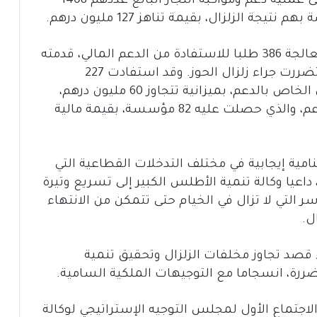
وفي قطاع التجارة والصناعة، تم الوقوف على عملية دعم ومواكبة التجار البالغ عددهم 1408
 الزلزال، بقيمة تناهز 127 مليون درهم.
وعلاقة بالقطاع السياحي، تم التطرق إلى معالجة 386 طلبا للاستفادة من الدعم المالي، قدمته
مؤسسات الإيواء السياحي المصنفة التي تضررت جراء زلزال الحوز. وقد استفادت 227
مؤسسة للإيواء السياحي من الشطر الأول الخاص بالدعم، بميزانية تتجاوز 60 مليون درهم،
إضافة إلى صرف الشطر الثاني الخاص بالدعم، والذي حصلت عليه 82 مؤسسة، بقيمة مالية
امية إيجابية في مختلف التدخلات القطاعية التي
داعيا وكالة تنمية الأطلس الكبير إلى تسريع وتيرة
 التي لا تزال في الخيام حتى تتمكن من الانتهاء
ل.
قصد تجاوز مخلفات الزلزال وتحقيق تنمية
ررة، انسجاما مع التوجيهات الملكية السامية.
 الاجتماع الأول لمجلس التوجيه الإستراتيجي لوكالة