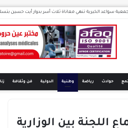
عصبة الدار البيضاء سطات للتايكواندو تكشف موعد جمعها العام الا
مع
حوادث
رياضة
وطنية
الدولية
فن وثقافة
زناتة
 اللجنة بين الوزارية