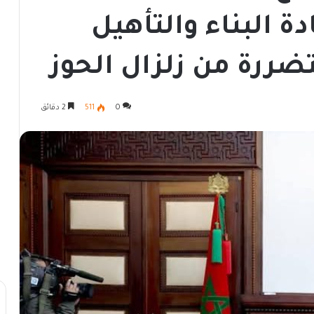
دة البناء والتأهيل
ضررة من زلزال الحوز
0
511
2 دقائق