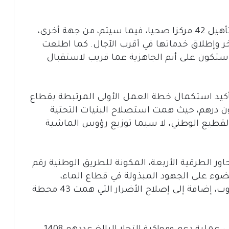
وفي قطاع الصحة، تم الانتهاء من أشغال تأهيل 42 مركزا صحيا، فيما سيتم، من جهة أخرى،
أهيل 17 مركزا صحيا آخر وإطلاق خدماتها في أقرب الآجال. كما اطلعت
م الأشغال في 92 مشروعا، ستكون على أتم الجاهزية عما قريب لاستقبال
كيد استكمال خطة العمل الأولى المرتبطة بقطاع
 والتي خصصت لها ميزانية 611 مليون درهم، حيث همت استصلاح البنيات التحتية
القطيع الوطني، لا سيما توزيع رؤوس الماشية
ر الطرقية الأربعة، المكونة للطريق الوطنية رقم
ذا تسليط الضوء على الجهود المبذولة في قطاع الماء،
خصوصا إصلاح شبكات الربط بالماء الشروب، إضافة إلى إصلاح الأضرار التي همت 43 محطة