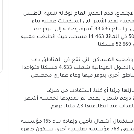
اجتماع، قدم المدير العام لوكالة تنمية الأطلس
محينة لعدد الأسر التي استكملت عملية بناء
وتأهيل منازلها المتضررة بشكل كلي أو جزئي، والبالغ 33.636 أسرة، إضافة إلى بلوغ عدد
المساكن التي تجاوزت نسبة الأشغال بها 50 في المائة 14.463 مسكنا، حيث انطلقت عملية
.
 وضعية المساكن التي تقع في المناطق ذات
التضاريس الوعرة، حيث تمت الإشارة إلى أن الحلول الميدانية شملت 4.633‏‎ ‎مسكنا متواجدا
نازلها جزئيا أو كليا، استفادت من صرف
المساعدات الاستعجالية المحددة في 2500 درهم شهريا بعدما تم تمديدها لخمسة أشهر
نطلاقتها 2,3 مليار درهم.
وارتباطا بقطاع التعليم، وقفت اللجنة على استكمال أشغال تأهيل وإعادة بناء 165 مؤسسة
تعليمية، في حين تتواصل الأشغال على مستوى 763 مؤسسة تعليمية أخرى ستكون جاهزة