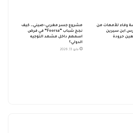
ة وفاء للأمهات من
مشروع جسر مغربي-صيني… كيف
س ابن سيرين
نجح شباب “Foorsa” في فرض
ين حرودة
اسمهم داخل مشهد التوجيه
الدولي؟
مايو 13, 2026