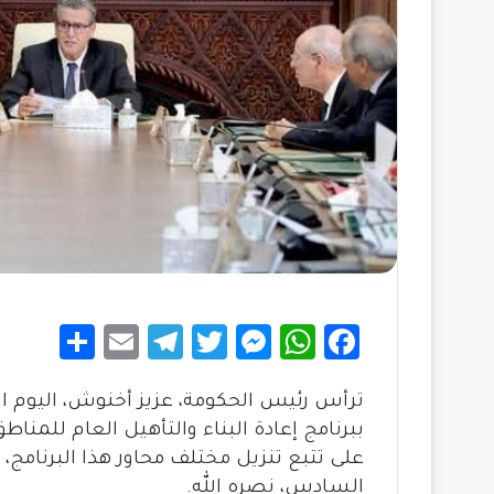
S
E
Te
T
M
W
Fa
h
m
le
wi
es
h
c
ترأس رئيس الحكومة، عزيز أخنوش، اليوم الأرب
ar
ail
gr
tt
se
at
e
ببرنامج إعادة البناء والتأهيل العام للمناط
e
a
er
n
sA
b
على تتبع تنزيل مختلف محاور هذا البرنامج،
m
g
p
o
السادس، نصره الله.