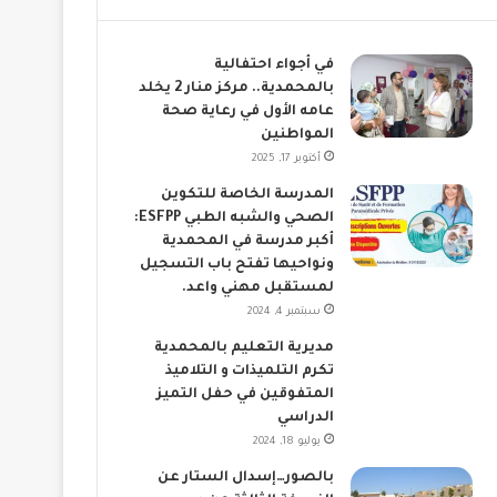
في أجواء احتفالية
بالمحمدية.. مركز منار 2 يخلد
عامه الأول في رعاية صحة
المواطنين
أكتوبر 17, 2025
المدرسة الخاصة للتكوين
الصحي والشبه الطبي ESFPP:
أكبر مدرسة في المحمدية
ونواحيها تفتح باب التسجيل
لمستقبل مهني واعد.
سبتمبر 4, 2024
مديرية التعليم بالمحمدية
تكرم التلميذات و التلاميذ
المتفوقين في حفل التميز
الدراسي
يوليو 18, 2024
بالصور…إسدال الستار عن