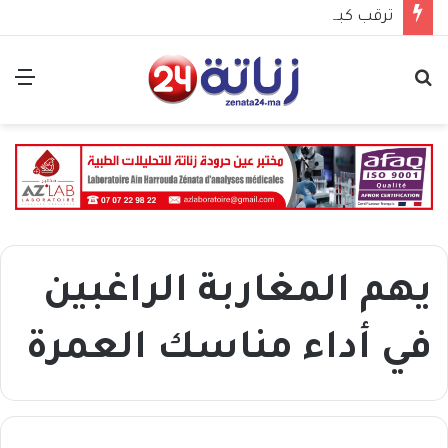
ترقب كبير.. عصبة الدار البيضاء سطات للتايكواندو تكشف موعد جمعها العام الانتخابي
بحث
الق
عن
يهم المغاربة الراغبين
في أداء مناسك العمرة