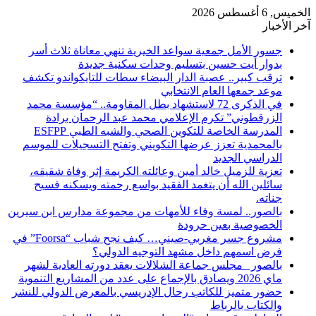
الخميس, 6 أغسطس 2026
آخر الأخبار
​جسور الأمل جمعية سواعد الخيرية تنهي معاناة ثلاث أسر
بدوار أيت حسين بتسليم وحدات سكنية جديدة
ترقب كبير.. عصبة الدار البيضاء سطات للتايكواندو تكشف
موعد جمعها العام الانتخابي
في الذكرى 72 لاستشهاد بطل المقاومة.. “مؤسسة محمد
الزرقطوني” تكرم الإعلامي محمد عبد الرحمان برادة
المدرسة الخاصة للتكوين الصحي والشبه الطبي ESFPP
بالمحمدية تعزز عرضها التكويني وتفتح التسجيلات للموسم
الدراسي الجديد
تعزية للزميل خالد أمين وعائلته الكريمة إثر وفاة شقيقه،
سائلين الله أن يتغمد الفقيد بواسع رحمته ويسكنه فسيح
جناته.
بالصور.. لمسة وفاء للأمهات من مجموعة مدارس ابن سيرين
الخصوصية بعين حرودة
مشروع جسر مغربي-صيني… كيف نجح شباب “Foorsa” في
فرض اسمهم داخل مشهد التوجيه الدولي؟
بالصور _مجلس جماعة الشلالات يعقد دورته العادية لشهر
ماي 2026 ويصادق بالإجماع على عدد من المشاريع التنموية
حضور متميز للكاتب رحال الإدريسي بالمعرض الدولي للنشر
والكتاب بالرباط