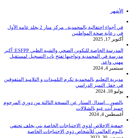
الأشهر
في أجواء احتفالية بالمحمدية.. مركز منار 2 يخلد عامه الأول
في رعاية صحة المواطنين
أكتوبر 17, 2025
المدرسة الخاصة للتكوين الصحي والشبه الطبي ESFPP: أكبر
مدرسة في المحمدية ونواحيها تفتح باب التسجيل لمستقبل
مهني واعد.
سبتمبر 4, 2024
مديرية التعليم بالمحمدية تكرم التلميذات و التلاميذ المتفوقين
في حفل التميز الدراسي
يوليو 18, 2024
بالصور…إسدال الستار عن النسخة الثالثة من دوري المرحوم
حميد أيت عبو بالشلالات
أغسطس 4, 2024
جمعية الإخلاص لذوي الاحتياجات الخاصة بني يخلف تحتفي
باليوم العالمي للأشخاص ذوي الإحتياجات الخاصة
ديسمبر 30, 2023