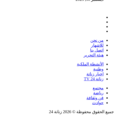
فيسبوك
تويتر
يوتيوب
انستقرام
من نحن
للإشهار
اتصل بنا
هيئة التحرير
الأنشطة الملكية
وطنية
اخبار زناتة
زناتة 24 TV
مجتمع
رياضة
فن وثقافة
حوادث
جميع الحقوق محفوظة © 2026 زناتة 24