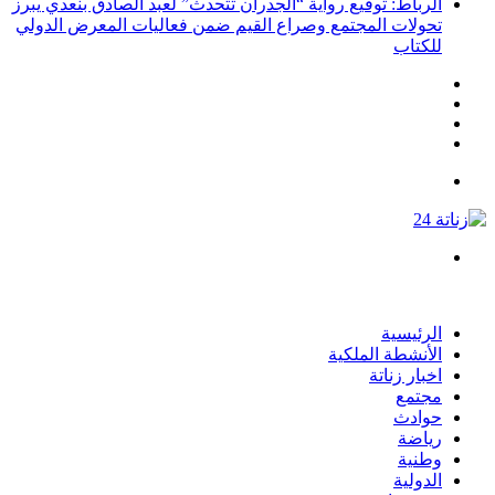
الرباط: توقيع رواية “الجدران تتحدث” لعبد الصادق بنعدي يبرز
تحولات المجتمع وصراع القيم ضمن فعاليات المعرض الدولي
للكتاب
انستقرام
يوتيوب
تويتر
فيسبوك
القائمة
بحث
عن
الرئيسية
الأنشطة الملكية
اخبار زناتة
مجتمع
حوادث
رياضة
وطنية
الدولية