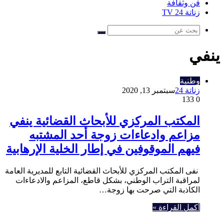
فن وثقافة
زناتة 24 TV
بحث
عن
ينفي
وطنية
زناتة 24
سبتمبر 13, 2020
133
0
المكتب المركزي للأبحاث القضائية ينفي
مزاعم وادعاءات زوجة أحد المشتبه
فيهم الموقوفين في إطار الخلية الإرهابية
نفى المكتب المركزي للأبحاث القضائية التابع للمديرية العامة
لمراقبة التراب الوطني، بشكل قاطع، المزاعم والادعاءات
الكاذبة التي صرحت بها زوجة…
أكمل القراءة »