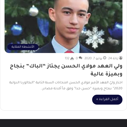
الأنشطة الملكية
زناتة 24
يوليو 7, 2020
0
132
ولي العهد مولاي الحسن يجتاز “الباك” بنجاح
وبميزة عالية
اجتاز وليّ العهد الأمير مولاي الحسن امتحانات السنة الثانية “البكالوريا الدولية
2020” بنجاح وبميزة “حسن جدا” وفق مأ أكدته مصادر…
أكمل القراءة »