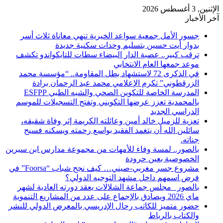
الإثنين, 3 أغسطس 2026
آخر الأخبار
​جسور الأمل جمعية سواعد الخيرية تنهي معاناة ثلاث أسر
بدوار أيت حسين بتسليم وحدات سكنية جديدة
ترقب كبير.. عصبة الدار البيضاء سطات للتايكواندو تكشف
موعد جمعها العام الانتخابي
في الذكرى 72 لاستشهاد بطل المقاومة.. “مؤسسة محمد
الزرقطوني” تكرم الإعلامي محمد عبد الرحمان برادة
المدرسة الخاصة للتكوين الصحي والشبه الطبي ESFPP
بالمحمدية تعزز عرضها التكويني وتفتح التسجيلات للموسم
الدراسي الجديد
تعزية للزميل خالد أمين وعائلته الكريمة إثر وفاة شقيقه،
سائلين الله أن يتغمد الفقيد بواسع رحمته ويسكنه فسيح
جناته.
بالصور.. لمسة وفاء للأمهات من مجموعة مدارس ابن سيرين
الخصوصية بعين حرودة
مشروع جسر مغربي-صيني… كيف نجح شباب “Foorsa” في
فرض اسمهم داخل مشهد التوجيه الدولي؟
بالصور _مجلس جماعة الشلالات يعقد دورته العادية لشهر
ماي 2026 ويصادق بالإجماع على عدد من المشاريع التنموية
حضور متميز للكاتب رحال الإدريسي بالمعرض الدولي للنشر
والكتاب بالرباط