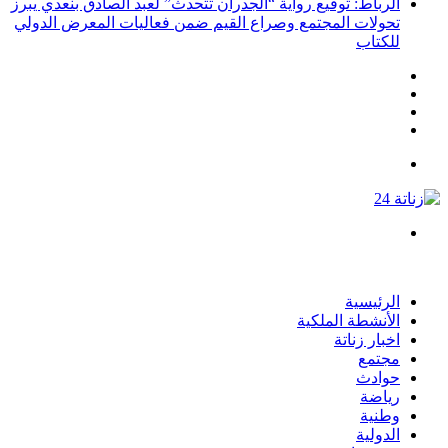
الرباط: توقيع رواية “الجدران تتحدث” لعبد الصادق بنعدي يبرز
تحولات المجتمع وصراع القيم ضمن فعاليات المعرض الدولي
للكتاب
انستقرام
يوتيوب
تويتر
فيسبوك
القائمة
بحث
عن
الرئيسية
الأنشطة الملكية
اخبار زناتة
مجتمع
حوادث
رياضة
وطنية
الدولية