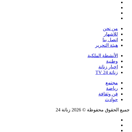
فيسبوك
تويتر
يوتيوب
انستقرام
من نحن
للإشهار
اتصل بنا
هيئة التحرير
الأنشطة الملكية
وطنية
اخبار زناتة
زناتة 24 TV
مجتمع
رياضة
فن وثقافة
حوادث
جميع الحقوق محفوظة © 2026 زناتة 24
فيسبوك
تويتر
يوتيوب