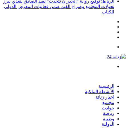
الرباط: توقيع رواية “الجدران تتحدث” لعبد الصادق بنعدي يبرز
تحولات المجتمع وصراع القيم ضمن فعاليات المعرض الدولي
للكتاب
انستقرام
يوتيوب
تويتر
فيسبوك
القائمة
بحث
عن
الرئيسية
الأنشطة الملكية
اخبار زناتة
مجتمع
حوادث
رياضة
وطنية
الدولية