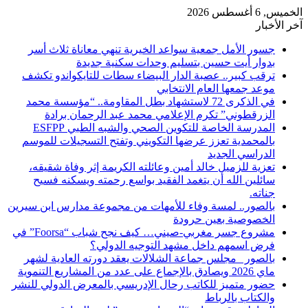
الخميس, 6 أغسطس 2026
آخر الأخبار
​جسور الأمل جمعية سواعد الخيرية تنهي معاناة ثلاث أسر
بدوار أيت حسين بتسليم وحدات سكنية جديدة
ترقب كبير.. عصبة الدار البيضاء سطات للتايكواندو تكشف
موعد جمعها العام الانتخابي
في الذكرى 72 لاستشهاد بطل المقاومة.. “مؤسسة محمد
الزرقطوني” تكرم الإعلامي محمد عبد الرحمان برادة
المدرسة الخاصة للتكوين الصحي والشبه الطبي ESFPP
بالمحمدية تعزز عرضها التكويني وتفتح التسجيلات للموسم
الدراسي الجديد
تعزية للزميل خالد أمين وعائلته الكريمة إثر وفاة شقيقه،
سائلين الله أن يتغمد الفقيد بواسع رحمته ويسكنه فسيح
جناته.
بالصور.. لمسة وفاء للأمهات من مجموعة مدارس ابن سيرين
الخصوصية بعين حرودة
مشروع جسر مغربي-صيني… كيف نجح شباب “Foorsa” في
فرض اسمهم داخل مشهد التوجيه الدولي؟
بالصور _مجلس جماعة الشلالات يعقد دورته العادية لشهر
ماي 2026 ويصادق بالإجماع على عدد من المشاريع التنموية
حضور متميز للكاتب رحال الإدريسي بالمعرض الدولي للنشر
والكتاب بالرباط