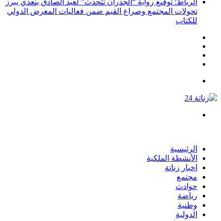
الرباط: توقيع رواية “الجدران تتحدث” لعبد الصادق بنعدي يبرز
تحولات المجتمع وصراع القيم ضمن فعاليات المعرض الدولي
للكتاب
انستقرام
يوتيوب
تويتر
فيسبوك
القائمة
بحث
عن
الرئيسية
الأنشطة الملكية
اخبار زناتة
مجتمع
حوادث
رياضة
وطنية
الدولية