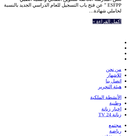
ESFPP ” عن فتح باب التسجيل للعام الدراسي الجديد بالنسبة
لحاملي شهادة…
أكمل القراءة »
فيسبوك
تويتر
يوتيوب
انستقرام
من نحن
للإشهار
اتصل بنا
هيئة التحرير
الأنشطة الملكية
وطنية
اخبار زناتة
زناتة 24 TV
مجتمع
رياضة