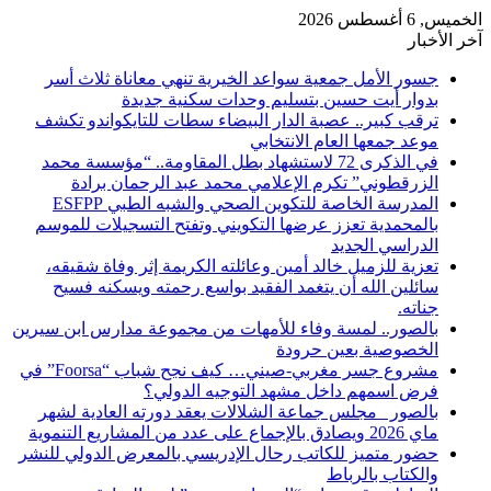
الخميس, 6 أغسطس 2026
آخر الأخبار
​جسور الأمل جمعية سواعد الخيرية تنهي معاناة ثلاث أسر
بدوار أيت حسين بتسليم وحدات سكنية جديدة
ترقب كبير.. عصبة الدار البيضاء سطات للتايكواندو تكشف
موعد جمعها العام الانتخابي
في الذكرى 72 لاستشهاد بطل المقاومة.. “مؤسسة محمد
الزرقطوني” تكرم الإعلامي محمد عبد الرحمان برادة
المدرسة الخاصة للتكوين الصحي والشبه الطبي ESFPP
بالمحمدية تعزز عرضها التكويني وتفتح التسجيلات للموسم
الدراسي الجديد
تعزية للزميل خالد أمين وعائلته الكريمة إثر وفاة شقيقه،
سائلين الله أن يتغمد الفقيد بواسع رحمته ويسكنه فسيح
جناته.
بالصور.. لمسة وفاء للأمهات من مجموعة مدارس ابن سيرين
الخصوصية بعين حرودة
مشروع جسر مغربي-صيني… كيف نجح شباب “Foorsa” في
فرض اسمهم داخل مشهد التوجيه الدولي؟
بالصور _مجلس جماعة الشلالات يعقد دورته العادية لشهر
ماي 2026 ويصادق بالإجماع على عدد من المشاريع التنموية
حضور متميز للكاتب رحال الإدريسي بالمعرض الدولي للنشر
والكتاب بالرباط