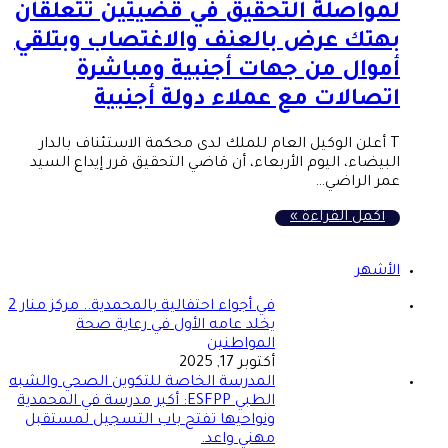
لمواصلة التحقيق في قضيتين تتعلقان
بهتك عرض بالعنف والاغتصاب وبتلقي
أموال من جهات أجنبية ومباشرة
اتصالات مع عملاء دولة أجنبية
T أعلن الوكيل العام للملك لدى محكمة الاستئناف بالدار
البيضاء، اليوم الأربعاء، أن قاضي التحقيق قرر إيداع السيد
عمر الراضي…
أكمل القراءة »
الأشهر
في أجواء احتفالية بالمحمدية.. مركز منار 2
يخلد عامه الأول في رعاية صحة
المواطنين
أكتوبر 17, 2025
المدرسة الخاصة للتكوين الصحي والشبه
الطبي ESFPP: أكبر مدرسة في المحمدية
ونواحيها تفتح باب التسجيل لمستقبل
مهني واعد.