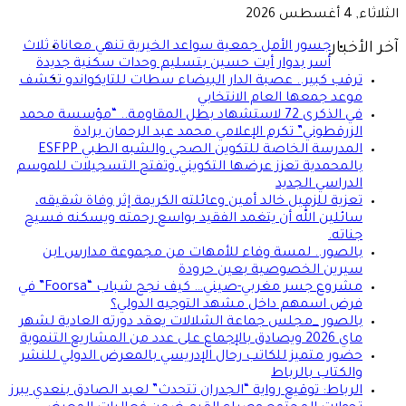
الثلاثاء, 4 أغسطس 2026
القائمة
​جسور الأمل جمعية سواعد الخيرية تنهي معاناة ثلاث
آخر الأخبار
أسر بدوار أيت حسين بتسليم وحدات سكنية جديدة
بحث
ترقب كبير.. عصبة الدار البيضاء سطات للتايكواندو تكشف
عن
موعد جمعها العام الانتخابي
في الذكرى 72 لاستشهاد بطل المقاومة.. “مؤسسة محمد
الزرقطوني” تكرم الإعلامي محمد عبد الرحمان برادة
المدرسة الخاصة للتكوين الصحي والشبه الطبي ESFPP
بالمحمدية تعزز عرضها التكويني وتفتح التسجيلات للموسم
الدراسي الجديد
تعزية للزميل خالد أمين وعائلته الكريمة إثر وفاة شقيقه،
سائلين الله أن يتغمد الفقيد بواسع رحمته ويسكنه فسيح
جناته.
بالصور.. لمسة وفاء للأمهات من مجموعة مدارس ابن
سيرين الخصوصية بعين حرودة
مشروع جسر مغربي-صيني… كيف نجح شباب “Foorsa” في
فرض اسمهم داخل مشهد التوجيه الدولي؟
بالصور _مجلس جماعة الشلالات يعقد دورته العادية لشهر
ماي 2026 ويصادق بالإجماع على عدد من المشاريع التنموية
حضور متميز للكاتب رحال الإدريسي بالمعرض الدولي للنشر
والكتاب بالرباط
الرباط: توقيع رواية “الجدران تتحدث” لعبد الصادق بنعدي يبرز