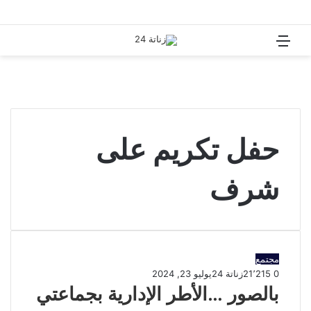
القائمة
بحث
عن
حفل تكريم على
شرف
مجتمع
0
21٬215
زناتة 24
يوليو 23, 2024
بالصور …الأطر الإدارية بجماعتي