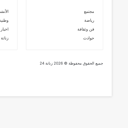
مجتمع
الأنش
رياضة
وطنية
فن وثقافة
اخبار 
حوادث
زناتة 24 TV
جميع الحقوق محفوظة © 2026 زناتة 24
فيسبوك
تويتر
يوتيوب
انستقرام
زر
الذهاب
إلى
الأعلى