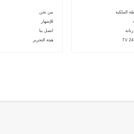
طة الملكية
من نحن
للإشهار
زناتة
اتصل بنا
هيئة التحرير