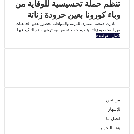
تنظم حملة تحسيسية للوقاية من
وباء كورونا بعين حرودة زناتة
بادرت جمعية البشرى للتربية والمواطنة بحضور بعض الجمعيات
من المحمدية زناتة بتظيم حملة تحسيسية توعوية، تم التاكيد فيها…
أكمل القراءة »
تويتر
يوتيوب
فيسبوك
انستقرام
من نحن
للإشهار
اتصل بنا
هيئة التحرير