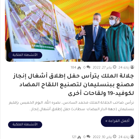
الأنشطة الملكية
زناتة 24
يناير 27, 2022
0
184
جلالة الملك يترأس حفل إطلاق أشغال إنجاز
مصنع ببنسليمان لتصنيع اللقاح المضاد
لكوفيد-19 ولقاحات أخرى
ترأس صاحب الجلالة الملك محمد السادس، نصره الله، اليوم الخميس بإقليم
بنسليمان (جهة الدار البيضاء- سطات) حفل إطلاق أشغال إنجاز…
أكمل القراءة »
الأنشطة الملكية
زناتة 24
يناير 10, 2022
0
121