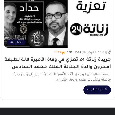
اخبار زناتة
زناتة 24
يونيو 29, 2024
0
1٬143
جريدة زناتة 24 تعزي في وفاة الأميرة لالة لطيفة
أمحزون والدة الجلالة الملك محمد السادس
بسم الله الرحمن الرحيم (يَا أَيَّتُهَا النَّفْسُ الْمُطْمَئِنَّةُ ارْجِعِي إِلَى رَبِّكِ رَاضِيَةً
مَرْضِيَّةً فَادْخُلِي فِي عِبَادِي وَادْخُلِي جَنَّتِي ))…
أكمل القراءة »