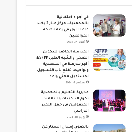
في أجواء احتفالية
بالمحمدية.. مركز منار 2 يخلد
عامه الأول في رعاية صحة
المواطنين
أكتوبر 17, 2025
المدرسة الخاصة للتكوين
الصحي والشبه الطبي ESFPP:
أكبر مدرسة في المحمدية
ونواحيها تفتح باب التسجيل
لمستقبل مهني واعد.
سبتمبر 4, 2024
مديرية التعليم بالمحمدية
تكرم التلميذات و التلاميذ
المتفوقين في حفل التميز
الدراسي
يوليو 18, 2024
بالصور…إسدال الستار عن