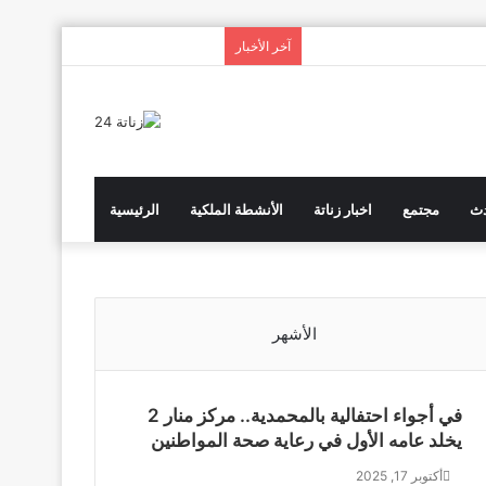
انستقرام
يوتيوب
تويتر
فيسبوك
آخر الأخبار
دث
مجتمع
اخبار زناتة
الأنشطة الملكية
الرئيسية
الأشهر
في أجواء احتفالية بالمحمدية.. مركز منار 2
يخلد عامه الأول في رعاية صحة المواطنين
أكتوبر 17, 2025