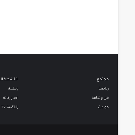
مجتمع
الأنشطة ال
رياضة
وطنية
فن وثقافة
اخبار زناتة
حوادث
زناتة 24 TV
فيسبوك
تويتر
يوتيوب
انستقرام