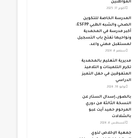
المواطنين
أكتوبر 17, 2025
المدرسة الخاصة للتكوين
الصحي والشبه الطبي ESFPP:
أكبر مدرسة في المحمدية
ونواحيها تفتح باب التسجيل
لمستقبل مهني واعد.
سبتمبر 4, 2024
مديرية التعليم بالمحمدية
تكرم التلميذات و التلاميذ
المتفوقين في حفل التميز
الدراسي
يوليو 18, 2024
بالصور…إسدال الستار عن
النسخة الثالثة من دوري
المرحوم حميد أيت عبو
بالشلالات
أغسطس 4, 2024
جمعية الإخلاص لذوي