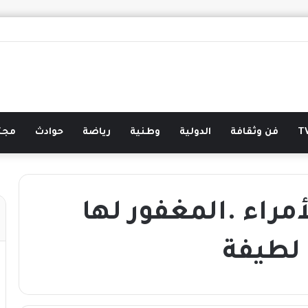
فن وثقافة
الدولية
وطنية
رياضة
حوادث
مجت
مراء .المغفور لها
ة لطيفة