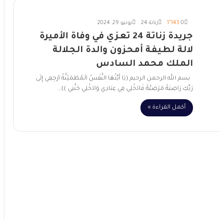
0
1٬143
زناتة 24
يونيو 29, 2024
جريدة زناتة 24 تعزي في وفاة الأميرة
لالة لطيفة أمحزون والدة الجلالة
الملك محمد السادس
بسم الله الرحمن الرحيم (يَا أَيَّتُهَا النَّفْسُ الْمُطْمَئِنَّةُ ارْجِعِي إِلَى
رَبِّكِ رَاضِيَةً مَرْضِيَّةً فَادْخُلِي فِي عِبَادِي وَادْخُلِي جَنَّتِي ))…
أكمل القراءة »