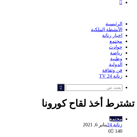
بحث
عن
الرئيسية
الأنشطة الملكية
اخبار زناتة
مجتمع
حوادث
رياضة
وطنية
الدولية
فن وثقافة
زناتة 24 TV
بحث
عن
تشترط أخذ لقاح كورونا
مجتمع
زناتة 24
يناير 6, 2021
0
140