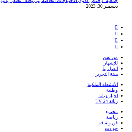
جمعية الإخلاص لذوي الاحتياجات الخاصة بني يخلف تحتفي باليو
ديسمبر 30, 2023
فيسبوك
تويتر
يوتيوب
انستقرام
من نحن
للإشهار
اتصل بنا
هيئة التحرير
الأنشطة الملكية
وطنية
اخبار زناتة
زناتة 24 TV
مجتمع
رياضة
فن وثقافة
حوادث