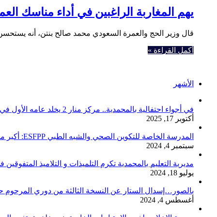
يهم المغاربة الراغبين في أداء مناسك الع
قال وزير الحج والعمرة السعودي محمد صالح بنتن، أنه يستحسن 
أكمل القراءة »
الأشهر
في أجواء احتفالية بالمحمدية.. مركز منار 2 يخلد عامه الأول في رعاية صحة المواطنين
أكتوبر 17, 2025
المدرسة الخاصة للتكوين الصحي والشبه الطبي ESFPP: أكبر مدرسة في المحمدية ونواحيها تفتح باب التسجيل لمستقبل مهني واعد.
سبتمبر 4, 2024
مديرية التعليم بالمحمدية تكرم التلميذات و التلاميذ المتفوقين 
يوليو 18, 2024
بالصور…إسدال الستار عن النسخة الثالثة من دوري المرحوم حم
أغسطس 4, 2024