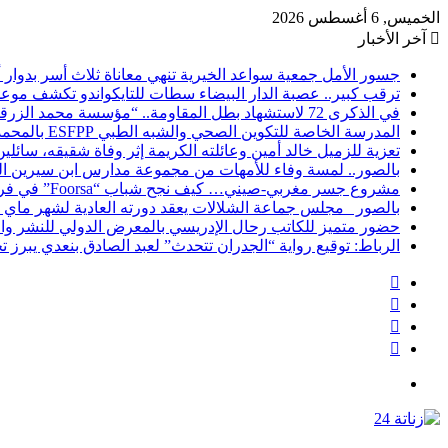
الخميس, 6 أغسطس 2026
آخر الأخبار
​جسور الأمل جمعية سواعد الخيرية تنهي معاناة ثلاث أسر بدوا
ترقب كبير.. عصبة الدار البيضاء سطات للتايكواندو تكشف موعد ج
في الذكرى 72 لاستشهاد بطل المقاومة.. “مؤسسة محمد الزرقطوني” تكرم الإعلامي محمد عبد الرحمان برادة
المدرسة الخاصة للتكوين الصحي والشبه الطبي ESFPP بالمحمدية تعزز عرضها التكويني وتفتح التسجيلات للموسم الدراسي الجديد
تعزية للزميل خالد أمين وعائلته الكريمة إثر وفاة شقيقه، سائلي
بالصور.. لمسة وفاء للأمهات من مجموعة مدارس ابن سيرين ا
مشروع جسر مغربي-صيني… كيف نجح شباب “Foorsa” في فرض اسمهم داخل مشهد التوجيه الدولي؟
بالصور _مجلس جماعة الشلالات يعقد دورته العادية لشهر ماي 2026 ويصادق بالإجماع على عدد من المشاريع التنموية
حضور متميز للكاتب رحال الإدريسي بالمعرض الدولي للنشر وال
الرباط: توقيع رواية “الجدران تتحدث” لعبد الصادق بنعدي يبرز
انستقرام
يوتيوب
تويتر
فيسبوك
القائمة