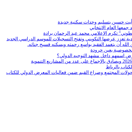
ر أيت حسين بتسليم وحدات سكنية جديدة
معها العام الانتخابي
ن الله أن يتغمد الفقيد بواسع رحمته ويسكنه فسيح جناته.
لخصوصية بعين حرودة
كتاب بالرباط
 تحولات المجتمع وصراع القيم ضمن فعاليات المعرض الدولي للكتاب