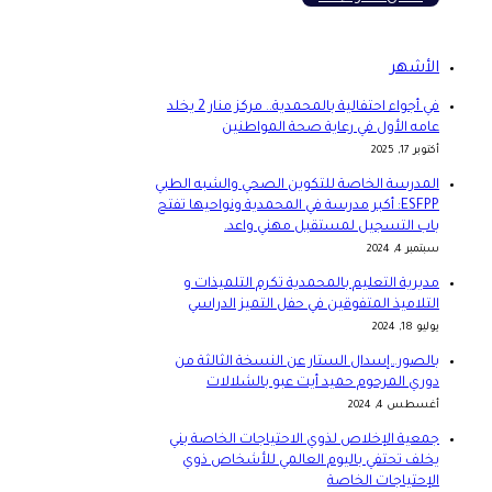
الأشهر
في أجواء احتفالية بالمحمدية.. مركز منار 2 يخلد
عامه الأول في رعاية صحة المواطنين
أكتوبر 17, 2025
المدرسة الخاصة للتكوين الصحي والشبه الطبي
ESFPP: أكبر مدرسة في المحمدية ونواحيها تفتح
باب التسجيل لمستقبل مهني واعد.
سبتمبر 4, 2024
مديرية التعليم بالمحمدية تكرم التلميذات و
التلاميذ المتفوقين في حفل التميز الدراسي
يوليو 18, 2024
بالصور…إسدال الستار عن النسخة الثالثة من
دوري المرحوم حميد أيت عبو بالشلالات
أغسطس 4, 2024
جمعية الإخلاص لذوي الاحتياجات الخاصة بني
يخلف تحتفي باليوم العالمي للأشخاص ذوي
الإحتياجات الخاصة