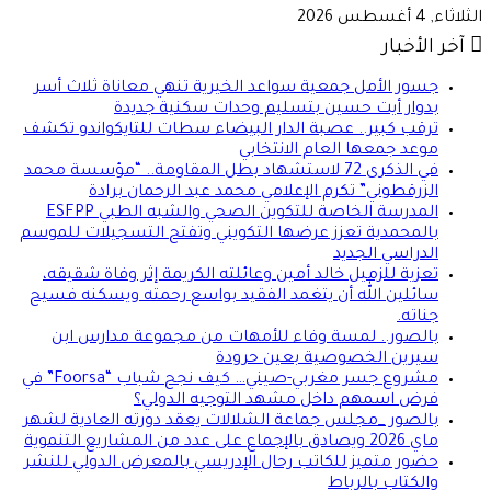
الثلاثاء, 4 أغسطس 2026
آخر الأخبار
​جسور الأمل جمعية سواعد الخيرية تنهي معاناة ثلاث أسر
بدوار أيت حسين بتسليم وحدات سكنية جديدة
ترقب كبير.. عصبة الدار البيضاء سطات للتايكواندو تكشف
موعد جمعها العام الانتخابي
في الذكرى 72 لاستشهاد بطل المقاومة.. “مؤسسة محمد
الزرقطوني” تكرم الإعلامي محمد عبد الرحمان برادة
المدرسة الخاصة للتكوين الصحي والشبه الطبي ESFPP
بالمحمدية تعزز عرضها التكويني وتفتح التسجيلات للموسم
الدراسي الجديد
تعزية للزميل خالد أمين وعائلته الكريمة إثر وفاة شقيقه،
سائلين الله أن يتغمد الفقيد بواسع رحمته ويسكنه فسيح
جناته.
بالصور.. لمسة وفاء للأمهات من مجموعة مدارس ابن
سيرين الخصوصية بعين حرودة
مشروع جسر مغربي-صيني… كيف نجح شباب “Foorsa” في
فرض اسمهم داخل مشهد التوجيه الدولي؟
بالصور _مجلس جماعة الشلالات يعقد دورته العادية لشهر
ماي 2026 ويصادق بالإجماع على عدد من المشاريع التنموية
حضور متميز للكاتب رحال الإدريسي بالمعرض الدولي للنشر
والكتاب بالرباط