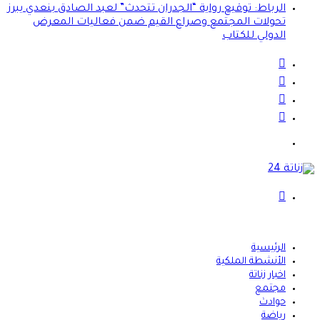
الرباط: توقيع رواية “الجدران تتحدث” لعبد الصادق بنعدي يبرز
تحولات المجتمع وصراع القيم ضمن فعاليات المعرض
الدولي للكتاب
انستقرام
يوتيوب
تويتر
فيسبوك
القائمة
بحث
عن
الرئيسية
الأنشطة الملكية
اخبار زناتة
مجتمع
حوادث
رياضة