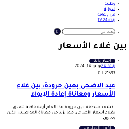
وطنية
الدولية
فن وثقافة
زناتة 24 TV
بحث
عن
بين غلاء الأسعار
اخبار زناتة
زناتة 24
يونيو 14, 2024
0
2٬593
عيد الاضحى بعين حرودة: بين غلاء
الأسعار ومعاناة إعادة الإيواء
تشهد منطقة عين حرودة هذا العام أزمة خانقة تتعلق
بغلاء أسعار الأضاحي، مما يزيد من معاناة المواطنين الذين
يعانون…
أكمل القراءة »