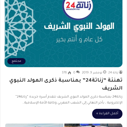
مجتمع
زناتة 24
نوفمبر 9, 2019
0
376
تهنئة “زناتة24” بمناسبة ذكرى المولد النبوي
الشريف
زناتة24 بمناسبة ذكرى المولد النبوي الشريف تتقدم أسرة جريدة “زناتة24”
الإلكترونية ، بأحر التهاني إلى الشعب المغربي وكافة الأمة الإسلامية…
أكمل القراءة »