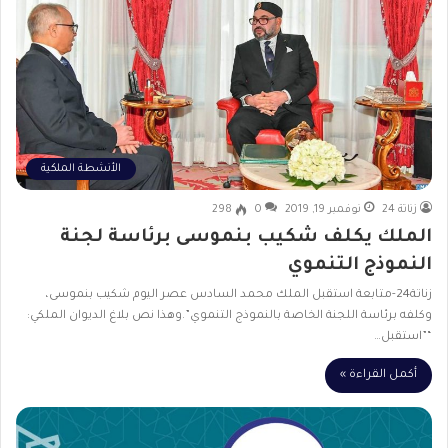
الأنشطة الملكية
زناتة 24
نوفمبر 19, 2019
0
298
الملك يكلف شكيب بنموسى برئاسة لجنة
النموذج التنموي
زناتة24-متابعة استقبل الملك محمد السادس عصر اليوم شكيب بنموسى،
وكلفه برئاسة اللجنة الخاصة بالنموذج التنموي”.وهذا نص بلاغ الديوان الملكي:
“”استقبل…
أكمل القراءة »