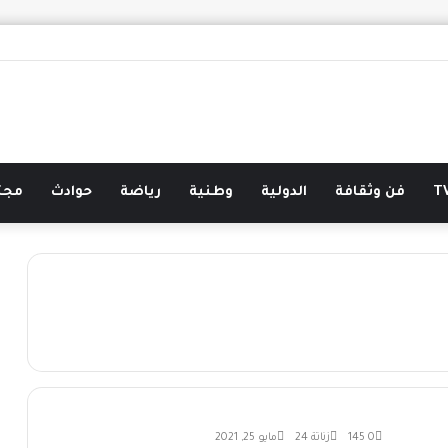
فن وثقافة
الدولية
وطنية
رياضة
حوادث
مجت
0
145
زناتة 24
مايو 25, 2021