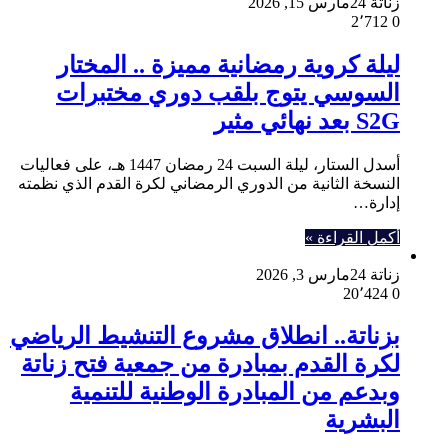
زناتة 24
مارس 15, 2026
2٬712
0
ليلة كروية رمضانية مميزة .. المختار
السوسي يتوج بلقب دوري مختبرات
S2G بعد نهائي مثير
أسدل الستار، ليلة السبت 24 رمضان 1447 هـ، على فعاليات
النسخة الثانية من الدوري الرمضاني لكرة القدم الذي نظمته
إدارة…
أكمل القراءة »
زناتة 24
مارس 3, 2026
20٬424
0
بزناتة.. انطلاق مشروع التنشيط الرياضي
لكرة القدم بمبادرة من جمعية فتح زناتة
وبدعم من المبادرة الوطنية للتنمية
البشرية