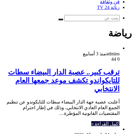
فن وثقافة
زناتة 24 TV
بحث
عن
رياضة
admins
منذ 3 أسابيع
44
0
ترقب كبير.. عصبة الدار البيضاء سطات
للتايكواندو تكشف موعد جمعها العام
الانتخابي
أعلنت عصبة جهة الدار البيضاء سطات للتايكوندو عن تنظيم
الجمع العام العادي الانتخابي، وذلك في إطار احترام
المقتضيات القانونية المؤطرة…
أكمل القراءة »