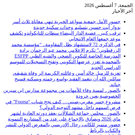
الجمعة, 7 أغسطس 2026
آخر الأخبار
​جسور الأمل جمعية سواعد الخيرية تنهي معاناة ثلاث أسر
بدوار أيت حسين بتسليم وحدات سكنية جديدة
ترقب كبير.. عصبة الدار البيضاء سطات للتايكواندو تكشف
موعد جمعها العام الانتخابي
في الذكرى 72 لاستشهاد بطل المقاومة.. “مؤسسة محمد
الزرقطوني” تكرم الإعلامي محمد عبد الرحمان برادة
المدرسة الخاصة للتكوين الصحي والشبه الطبي ESFPP
بالمحمدية تعزز عرضها التكويني وتفتح التسجيلات للموسم
الدراسي الجديد
تعزية للزميل خالد أمين وعائلته الكريمة إثر وفاة شقيقه،
سائلين الله أن يتغمد الفقيد بواسع رحمته ويسكنه فسيح
جناته.
بالصور.. لمسة وفاء للأمهات من مجموعة مدارس ابن سيرين
الخصوصية بعين حرودة
مشروع جسر مغربي-صيني… كيف نجح شباب “Foorsa” في
فرض اسمهم داخل مشهد التوجيه الدولي؟
بالصور _مجلس جماعة الشلالات يعقد دورته العادية لشهر
ماي 2026 ويصادق بالإجماع على عدد من المشاريع التنموية
حضور متميز للكاتب رحال الإدريسي بالمعرض الدولي للنشر
والكتاب بالرباط