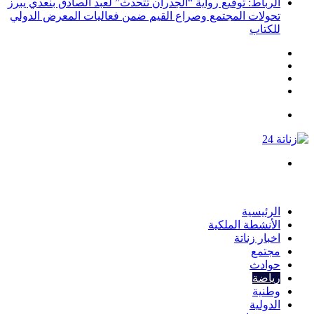
الرباط: توقيع رواية “الجدران تتحدث” لعبد الصادق بنعدي يبرز
تحولات المجتمع وصراع القيم ضمن فعاليات المعرض الدولي
للكتاب
انستقرام
يوتيوب
تويتر
فيسبوك
القائمة
بحث
عن
الرئيسية
الأنشطة الملكية
اخبار زناتة
مجتمع
حوادث
رياضة
وطنية
الدولية