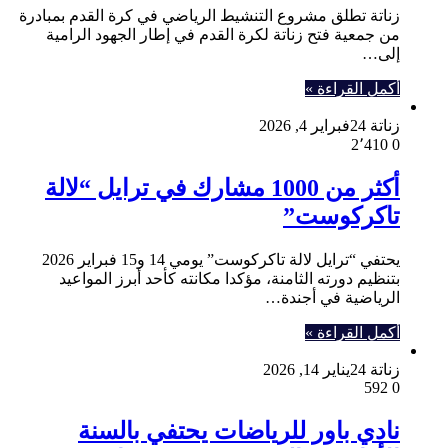
زناتة تطلق مشروع التنشيط الرياضي في كرة القدم بمبادرة
من جمعية فتح زناتة لكرة القدم في إطار الجهود الرامية
إلى…
أكمل القراءة »
زناتة 24
فبراير 4, 2026
2٬410
0
أكثر من 1000 مشارك في ترايل “لالة
تاكركوست”
يحتفي “ترايل لالة تاكركوست” يومي 14 و15 فبراير 2026
بتنظيم دورته الثامنة، مؤكدا مكانته كأحد أبرز المواعيد
الرياضية في أجندة…
أكمل القراءة »
زناتة 24
يناير 14, 2026
592
0
نادي باور للرياضات يحتفي بالسنة