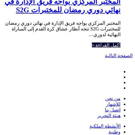
المختبر المركزي يواجه فريق الإدارة في
نهائي دوري رمضان للمختبرات S2G
المختبر المركزي يواجه فريق الإدارة في نهائي دوري رمضان
للمختبرات S2G تتجه أنظار عشاق كرة القدم إلى المباراة
النهائية لدوري…
أكمل القراءة »
الصفحة التالية
فيسبوك
تويتر
يوتيوب
انستقرام
من نحن
للإشهار
اتصل بنا
هيئة التحرير
الأنشطة الملكية
وطنية