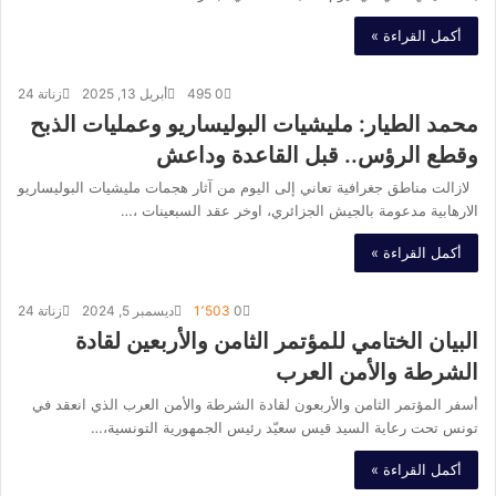
أكمل القراءة »
0
495
أبريل 13, 2025
زناتة 24
محمد الطيار: مليشيات البوليساريو وعمليات الذبح
وقطع الرؤس.. قبل القاعدة وداعش
لازالت مناطق جغرافية تعاني إلى اليوم من آثار هجمات مليشيات البوليساريو
الارهابية مدعومة بالجيش الجزائري، اوخر عقد السبعينات ،…
أكمل القراءة »
0
1٬503
ديسمبر 5, 2024
زناتة 24
البيان الختامي للمؤتمر الثامن والأربعين لقادة
الشرطة والأمن العرب
أسفر المؤتمر الثامن والأربعون لقادة الشرطة والأمن العرب الذي انعقد في
تونس تحت رعاية السيد قيس سعيّد رئيس الجمهورية التونسية،…
أكمل القراءة »