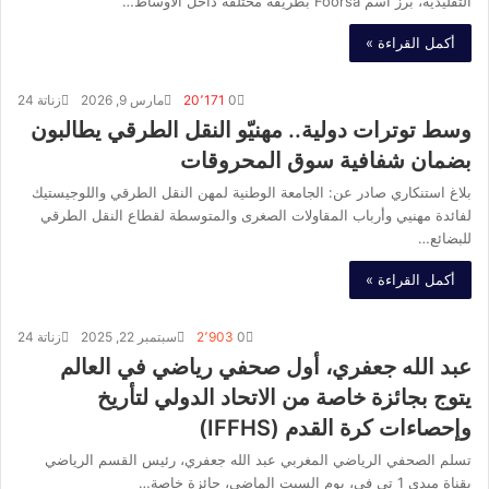
التقليدية، برز اسم Foorsa بطريقة مختلفة داخل الأوساط…
أكمل القراءة »
0
20٬171
مارس 9, 2026
زناتة 24
وسط توترات دولية.. مهنيّو النقل الطرقي يطالبون
بضمان شفافية سوق المحروقات
بلاغ استنكاري صادر عن: الجامعة الوطنية لمهن النقل الطرقي واللوجيستيك
لفائدة مهنيي وأرباب المقاولات الصغرى والمتوسطة لقطاع النقل الطرقي
للبضائع…
أكمل القراءة »
0
2٬903
سبتمبر 22, 2025
زناتة 24
عبد الله جعفري، أول صحفي رياضي في العالم
يتوج بجائزة خاصة من الاتحاد الدولي لتأريخ
وإحصاءات كرة القدم (IFFHS)
تسلم الصحفي الرياضي المغربي عبد الله جعفري، رئيس القسم الرياضي
بقناة ميدي 1 تي في، يوم السبت الماضي، جائزة خاصة…