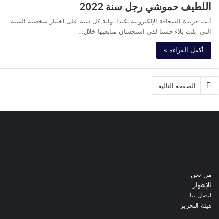
اللطيف حموشي رجل سنة 2022
أبت جريدة الصحافة الإلكترونية بكندا نهاية كل سنة على اختيار شخصية السنة
التي أبلت بلاء حسنا لقي استحسان متابعيها خلال…
أكمل القراءة »
الصفحة التالية
فيسبوك
تويتر
يوتيوب
انستقرام
من نحن
للإشهار
اتصل بنا
هيئة التحرير