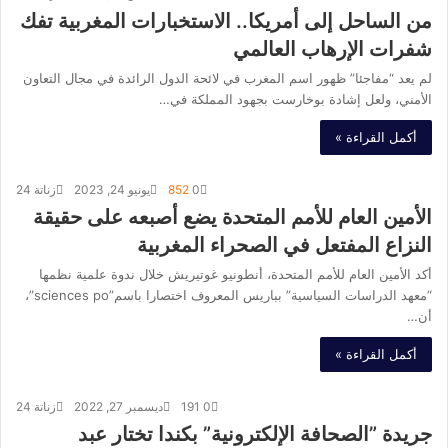
من الساحل إلى أمريكا.. الاستخبارات المغربية تفك
شفرات الإرهاب العالمي
لم يعد “مفاجئا” ظهور اسم المغرب في لائحة الدول الرائدة في مجال التعاون
الأمني، ولعل إشادة بوخارست بجهود المملكة في…
أكمل القراءة »
0
852
يونيو 24, 2023
زناتة 24
الأمين العام للأمم المتحدة يضع أصبعه على حقيقة
النزاع المفتعل في الصحراء المغربية
أكد الأمين العام للأمم المتحدة، أنطونيو غوتيريش خلال ندوة علمية نظمها
“معهد الدراسات السياسية” بباريس المعروف اختصارا باسم”sciences po”،
أن…
أكمل القراءة »
0
191
ديسمبر 27, 2022
زناتة 24
جريدة ”الصحافة الإلكترونية” بكندا تختار عبد