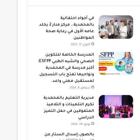
في أجواء احتفالية
بالمحمدية.. مركز منار 2 يخلد
عامه الأول في رعاية صحة
المواطنين
أكتوبر 17, 2025
المدرسة الخاصة للتكوين
الصحي والشبه الطبي ESFPP:
أكبر مدرسة في المحمدية
ونواحيها تفتح باب التسجيل
لمستقبل مهني واعد.
سبتمبر 4, 2024
مديرية التعليم بالمحمدية
تكرم التلميذات و التلاميذ
المتفوقين في حفل التميز
الدراسي
يوليو 18, 2024
بالصور…إسدال الستار عن