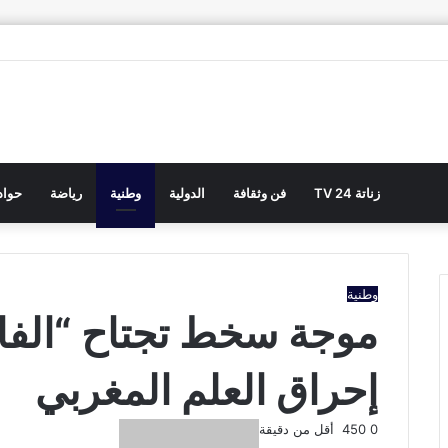
زناتة 24 TV
فن وثقافة
الدولية
وطنية
رياضة
حوا
وطنية
موجة سخط تجتاح “الف
إحراق العلم المغربي
أرسل
0
450
أقل من دقيقة