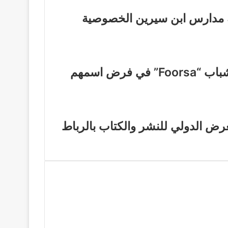
ة مدارس ابن سيرين الخصوصية
مشروع جسر مغربي-صيني… كيف نجح شباب “Foorsa” في فرض اسمهم
رض الدولي للنشر والكتاب بالرباط