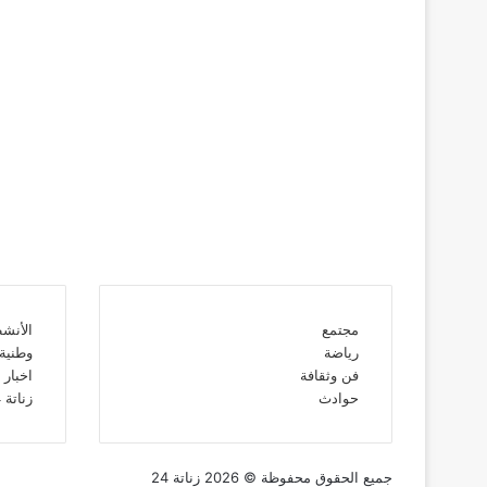
مجتمع
الأنشط
رياضة
وطنية
فن وثقافة
اخبار 
حوادث
زناتة 24 TV
جميع الحقوق محفوظة © 2026 زناتة 24