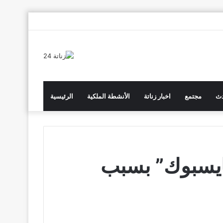
انستقرام
يوتيوب
تويتر
فيسبوك
دث
مجتمع
اخبار زناتة
الأنشطة الملكية
الرئيسية
ايسبوك” بسبب