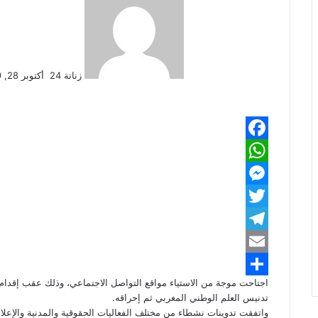
بريدا
إلكترونيا
زناتة 24
أكتوبر 28, 2019
F
W
a
M
h
c
e
e
T
a
w
b
T
s
t
o
e
E
s
s
i
اجتاحت موجة من الاستياء مواقع التواصل الاجتماعي، وذلك عقب إقدام
m
A
o
e
S
t
l
تدنيس العلم الوطني المغربي ثم إحراقه.
p
n
e
h
k
a
t
واتفقت تدوينات نشطاء من مختلف الفعاليات الحقوقية والمدنية والإعلام