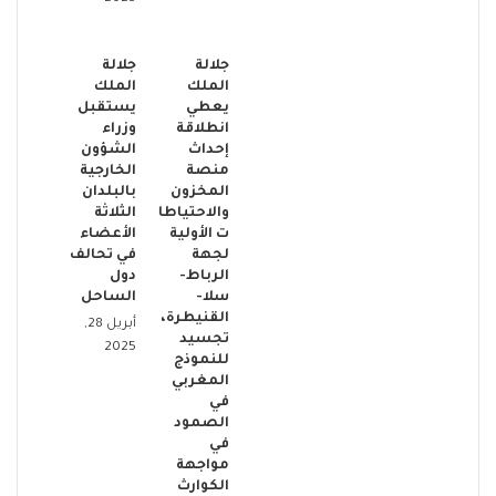
جلالة
جلالة
الملك
الملك
يعطي
يستقبل
انطلاقة
وزراء
إحداث
الشؤون
منصة
الخارجية
المخزون
بالبلدان
والاحتياطا
الثلاثة
ت الأولية
الأعضاء
لجهة
في تحالف
الرباط-
دول
سلا-
الساحل
القنيطرة،
أبريل 28,
تجسيد
2025
للنموذج
المغربي
في
الصمود
في
مواجهة
الكوارث