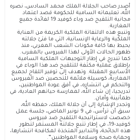
h
m
le
wi
es
h
c
أصدر صاحب الجلالة الملك محمد السادس، نصره
ar
ail
gr
tt
se
at
e
الله، تعليماته السامية للحكومة قصد اعتماد
e
a
er
n
sA
b
مجانية التلقيح ضد وباء كوفيد 19 لفائدة جميع
المغاربة.
m
g
p
o
وتنبع هذه الالتفاتة الملكية الكريمة من العناية
er
p
ok
الملكية والرعاية الإنسانية، التي ما فتئ جلالته
يحيط بها كافة مكونات الشعب المغربي، منذ
ظهور الحالات الأولى لهذا الفيروس بالمغرب.
كما تندرج في إطار التوجيهات الملكية السامية
بإطلاق عملية مكثفة للتلقيح ضد هذا الوباء في
الأسابيع المقبلة. وتهدف إلى توفير اللقاح لجميع
المغاربة، كوسيلة ملائمة للتحصين ضد الفيروس
والتحكم في انتشاره، في أفق عودة المواطنين،
تدريجيا، إن شاء الله، لممارسة حياتهم العادية، في
طمأنينة وأمان.
وتجدر الإشارة إلى أن جلالة الملك، حفظه الله،
سبق أن ترأس، في 9 نونبر الماضي، جلسة عمل
خصصت لاستراتيجية التلقيح ضد فيروس
كوفيد-19، في إطار تتبع جلالته المستمر لتطور
هذه الجائحة، والتدابير المتخذة لمكافحة انتشارها،
وحماية صحة وسلامة المواطنين”.