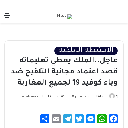
بحث
الق
عن
الأنشطة الملكية
عاجل..الملك يعطي تعليماته
قصد اعتماد مجانية التلقيح ضد
وباء كوفيد 19 لجميع المغاربة
أرسل
زناتة 24
ديسمبر 8, 2020
0
103
دقيقة واحدة
بريدا
إلكترونيا
S
E
Te
T
M
W
Fa