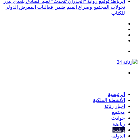
الرباط: توقيع رواية “الجدران تتحدث” لعبد الصادق بنعدي يبرز
تحولات المجتمع وصراع القيم ضمن فعاليات المعرض الدولي
للكتاب
انستقرام
يوتيوب
تويتر
فيسبوك
القائمة
بحث
عن
الرئيسية
الأنشطة الملكية
اخبار زناتة
مجتمع
حوادث
رياضة
وطنية
الدولية