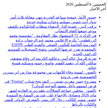
الخميس, 6 أغسطس 2026
آخر الأخبار
​جسور الأمل جمعية سواعد الخيرية تنهي معاناة ثلاث أسر
بدوار أيت حسين بتسليم وحدات سكنية جديدة
ترقب كبير.. عصبة الدار البيضاء سطات للتايكواندو تكشف
موعد جمعها العام الانتخابي
في الذكرى 72 لاستشهاد بطل المقاومة.. “مؤسسة محمد
الزرقطوني” تكرم الإعلامي محمد عبد الرحمان برادة
المدرسة الخاصة للتكوين الصحي والشبه الطبي ESFPP
بالمحمدية تعزز عرضها التكويني وتفتح التسجيلات للموسم
الدراسي الجديد
تعزية للزميل خالد أمين وعائلته الكريمة إثر وفاة شقيقه،
سائلين الله أن يتغمد الفقيد بواسع رحمته ويسكنه فسيح
جناته.
بالصور.. لمسة وفاء للأمهات من مجموعة مدارس ابن سيرين
الخصوصية بعين حرودة
مشروع جسر مغربي-صيني… كيف نجح شباب “Foorsa” في
فرض اسمهم داخل مشهد التوجيه الدولي؟
بالصور _مجلس جماعة الشلالات يعقد دورته العادية لشهر
ماي 2026 ويصادق بالإجماع على عدد من المشاريع التنموية
حضور متميز للكاتب رحال الإدريسي بالمعرض الدولي للنشر
والكتاب بالرباط