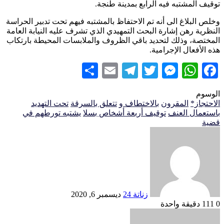
توقيف المشتبه فيه الرابع بمدينة طنجة.
وخلص البلاغ الى أنه تم الاحتفاظ بالمشتبه فيهم تحت تدبير الحراسة
النظرية رهن إشارة البحث التمهيدي الذي تشرف عليه النيابة العامة
المختصة، وذلك لتحديد باقي الظروف والملابسات المحيطة بارتكاب
هذه الأفعال الإجرامية.
Share
Telegram
Email
Messenger
Twitter
WhatsApp
Facebook
الوسوم
الاحتجاز*
المقرون
بالاختطاف و
تتعلق بالسرقة
تحت التهديد
باستعمال العنف
توقيف أربعة أشخاص بسلا
يشتبه تورطهم في
قضية
أرسل
بريدا
إلكترونيا
زناتة 24
ديسمبر 6, 2020
0
111
دقيقة واحدة