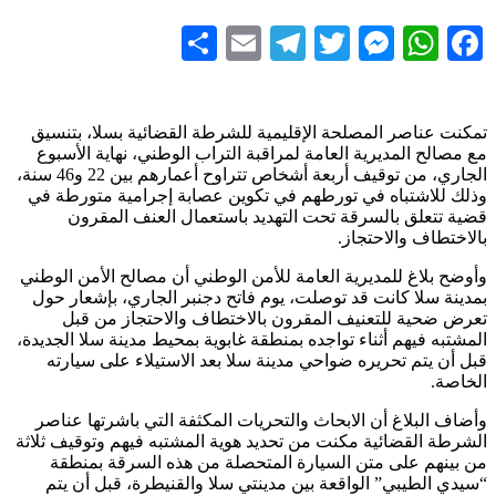
Share
Telegram
Email
Messenger
Twitter
WhatsApp
Facebook
تمكنت عناصر المصلحة الإقليمية للشرطة القضائية بسلا، بتنسيق
مع مصالح المديرية العامة لمراقبة التراب الوطني، نهاية الأسبوع
الجاري، من توقيف أربعة أشخاص تتراوح أعمارهم بين 22 و46 سنة،
وذلك للاشتباه في تورطهم في تكوين عصابة إجرامية متورطة في
قضية تتعلق بالسرقة تحت التهديد باستعمال العنف المقرون
بالاختطاف والاحتجاز.
وأوضح بلاغ للمديرية العامة للأمن الوطني أن مصالح الأمن الوطني
بمدينة سلا كانت قد توصلت، يوم فاتح دجنبر الجاري، بإشعار حول
تعرض ضحية للتعنيف المقرون بالاختطاف والاحتجاز من قبل
المشتبه فيهم أثناء تواجده بمنطقة غابوية بمحيط مدينة سلا الجديدة،
قبل أن يتم تحريره ضواحي مدينة سلا بعد الاستيلاء على سيارته
الخاصة.
وأضاف البلاغ أن الابحاث والتحريات المكثفة التي باشرتها عناصر
الشرطة القضائية مكنت من تحديد هوية المشتبه فيهم وتوقيف ثلاثة
من بينهم على متن السيارة المتحصلة من هذه السرقة بمنطقة
“سيدي الطيبي” الواقعة بين مدينتي سلا والقنيطرة، قبل أن يتم