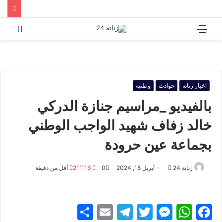
القائمة
بحث
عن
اخبار زناتة
حوادث
وطنية
بالفيديو _مراسيم جنازة الدركي
خالد زفاف شهيد الواجب الوطني
بجماعة عين حرودة
أرسل
زناتة 24
أبريل 18, 2024
0
21٬116
أقل من دقيقة
بريدا
إلكترونيا
S
E
T
T
M
W
F