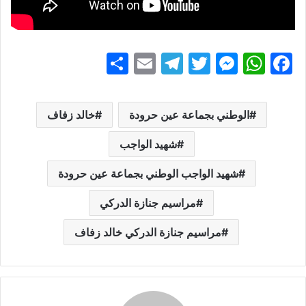
S
E
T
T
M
W
F
h
m
el
w
e
h
a
ar
ai
e
itt
s
at
c
الوطني بجماعة عين حرودة
خالد زفاف
e
l
gr
er
s
s
e
b
A
e
a
شهيد الواجب
m
n
p
o
شهيد الواجب الوطني بجماعة عين حرودة
g
p
o
مراسيم جنازة الدركي
er
k
مراسيم جنازة الدركي خالد زفاف