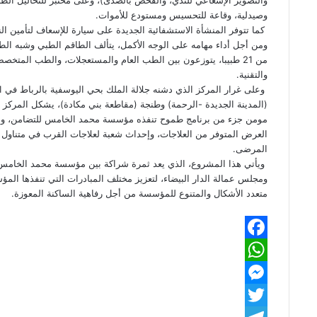
وصيدلية، وقاعة للتحسيس ومستودع للأموات.
كما تتوفر المنشأة الاستشفائية الجديدة على سيارة للإسعاف لتأمين ا
ومن أجل أداء مهامه على الوجه الأكمل، يتألف الطاقم الطبي وشبه 
والتقنية.
(المدينة الجديدة -الرحمة) وطنجة (مقاطعة بني مكادة)، يشكل المر
مومن جزء من برنامج طموح تنفذه مؤسسة محمد الخامس للتضامن، والر
العرض المتوفر من العلاجات، وإحداث شعبة لعلاجات القرب في متناول ا
المرضى.
ويأتي هذا المشروع، الذي يعد ثمرة شراكة بين مؤسسة محمد الخامس 
ومجلس عمالة الدار البيضاء، لتعزيز مختلف المبادرات التي تنفذها الم
متعدد الأشكال والمتنوع للمؤسسة من أجل رفاهية الساكنة المعوزة.
F
W
a
M
h
c