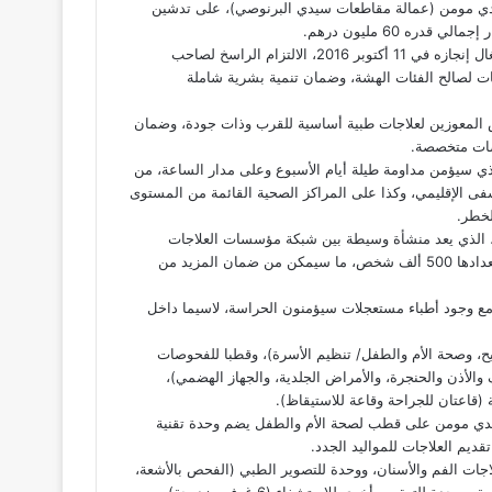
س، اليوم الاثنين 20 ماي 2019 بمقاطعة سيدي مومن (عمالة مقاطعات سيدي البرنوصي)، على تدشين
ه 60 مليون درهم.
ويجسد هذا المشروع التضامني، الذي كان الملك قد أعطى انطلاقة أشغال إنجازه في 11 أكتوبر 2016، الالتزام الراسخ لصاحب
جات لصالح الفئات الهشة، وضمان تنمية بشرية شاملة
ص المعوزين لعلاجات طبية أساسية للقرب وذات جودة، وضمان
صات متخصصة.
ذي سيؤمن مداومة طيلة أيام الأسبوع وعلى مدار الساعة، من
ى الإقليمي، وكذا على المراكز الصحية القائمة من المستوى
الذي يعد منشأة وسيطة بين شبكة مؤسسات العلاجات
الطبية الأساسية (المستوى 1 و2) وشبكة المستشفيات، ساكنة يقارب تعدادها 500 ألف شخص، ما سيمكن من ضمان المزيد من
ع وجود أطباء مستعجلات سيؤمنون الحراسة، لاسيما داخل
قيح، وصحة الأم والطفل/ تنظيم الأسرة)، وقطبا للفحوصات
 والأذن والحنجرة، والأمراض الجلدية، والجهاز الهضمي)،
قاعتان للجراحة وقاعة للاستيقاظ).
ي مومن على قطب لصحة الأم والطفل يضم وحدة تقنية
اجات الفم والأسنان، ووحدة للتصوير الطبي (الفحص بالأشعة،
والتصوير الإشعاعي للثدي، والفحص بالصدى)، وعلى مختبر للتحاليل الطبية، ووحدة للتعقيم وأخرى للاستشفاء (6 غرف مزدوجة)،