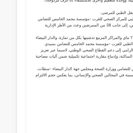
لنقل الطبي للمرضى.
الطبي للمركز الصحي للقرب -مؤسسة محمد الخامس للتضامن
من 21 طبيبا، يتوزعون بين الطب العام والمستعجلات، والطب المتخصص، إلى جانب 38 من الممرضين وعدد من الأطر الإدارية
وعلى غرار المركز الذي دشنه جلالة الملك بحي اليوسفية بالرباط في 11 ماي والمراكز المزمع تدشينها بكل من تمارة، والدار البيضاء
كز الطبي للقرب -مؤسسة محمد الخامس للتضامن بسيدي
امي إلى دعم القطاع الصحي الوطني، لاسيما عبر تعزيز
لساكنة، وإدماج مقاربة اجتماعية تكميلية ضمن آليات مصاحبة
للتضامن ووزارة الصحة ومجلس جهة الدار البيضاء -سطات،
ؤسسة في المجالين الصحي والإنساني، بما يعكس حجم الالتزام