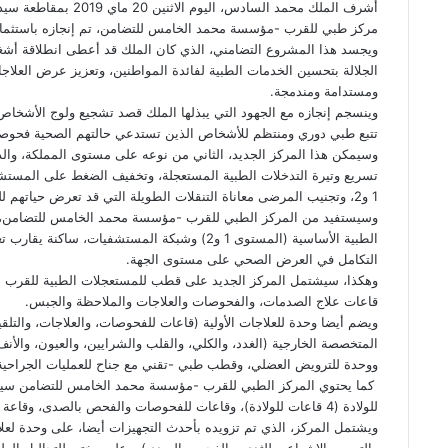
أشرف الملك محمد الساد
m
A
o
e
S
t
l
مركز طبي للقرب -مؤسسة محمد الخامس للتضامن، تم إنجازه باستثمار إجمالي قدر
p
n
e
h
k
a
t
الجلالة بتحسين الخدمات الطبية لفائدة المواطنين، وتعزيز عرض العلا
p
g
e
g
a
i
ومستدامة ومندمجة.
e
r
r
r
l
وينسجم إنجازه مع الجهود التي يبذلها الملك قصد تشجيع ولوج الأشخا
تتبع طبي دوري ومنتظم للأشخاص الذين تستدعي حالتهم الصحية فحو
e
a
r
وسيمكن هذا المركز الجديد، الثاني من نوعه على مستوى المملكة، وال
m
تسريع وتيرة التدخلات الطبية المستعجلة، وتخفيف الضغط على المستشف
1 و2، وتجنيب المرضى معاناة التنقلات الطويلة التي قد تعرض حياتهم للخطر.
وسيستفيد من المركز الطبي للقرب -مؤسسة محمد الخامس للتضامن، 
التكامل في العرض الصحي على مستوى الجهة.
وهكذا، سيشتمل المركز الجديد على قطب للمستعجلات الطبية للقرب م
قاعات علاج الصدمات، والفحوصات والعلاجات والملاحظة والجبس.
ويضم أيضا وحدة للعلاجات الأولية (قاعات للفحوصات، والعلاجات، والتل
المتخصصة الخارجية (الغدد، والكلي، والقلب والشرايين، والعيون، والأنف
ووحدة للترويض العضلي، وقطب طبي -تقني مع جناح للعمليات الجراحية (
كما يحتوي المركز الطبي للقرب -مؤسسة محمد الخامس للتضامن سيد
للولادة (4 قاعات للولادة)، وقاعات للفحوصات والفحص بالصدى، وقاعة تقديم العلاجات للمواليد الجدد.
ويشتمل المركز، الذي تم تزويده بأحدث التجهيزات أيضا، على وحدة لعل