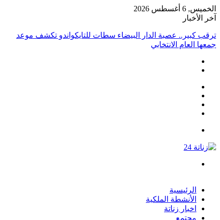
الخميس, 6 أغسطس 2026
آخر الأخبار
ترقب كبير.. عصبة الدار البيضاء سطات للتايكواندو تكشف موعد
جمعها العام الانتخابي
انستقرام
يوتيوب
تويتر
فيسبوك
القائمة
بحث
عن
الرئيسية
الأنشطة الملكية
اخبار زناتة
مجتمع