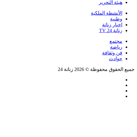
هيئة التحرير
الأنشطة الملكية
وطنية
اخبار زناتة
زناتة 24 TV
مجتمع
رياضة
فن وثقافة
حوادث
جميع الحقوق محفوظة © 2026 زناتة 24
فيسبوك
تويتر
يوتيوب
انستقرام
زر
تويتر
تيلقرام
واتساب
فيسبوك
الذهاب
إلى
الأعلى