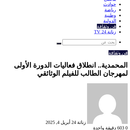
حوادث
رياضة
وطنية
الدولية
فن وثقافة
زناتة 24 TV
بحث
عن
فن وثقافة
المحمدية.. انطلاق فعاليات الدورة الأولى
لمهرجان الطالب للفيلم الوثائقي
أرسل
بريدا
إلكترونيا
زناتة 24
أبريل 4, 2025
0
603
دقيقة واحدة