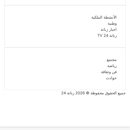
الأنشطة الملكية
وطنية
اخبار زناتة
زناتة 24 TV
مجتمع
رياضة
فن وثقافة
حوادث
جميع الحقوق محفوظة © 2026 زناتة 24
فيسبوك
تويتر
يوتيوب
انستقرام
تويتر
فيسبوك
تيلقرام
واتساب