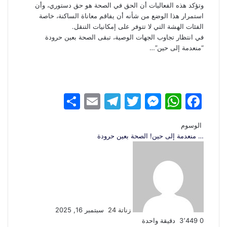
وتؤكد هذه الفعاليات أن الحق في الصحة هو حق دستوري، وأن
استمرار هذا الوضع من شأنه أن يفاقم معاناة الساكنة، خاصة
الفئات الهشة التي لا تتوفر على إمكانيات التنقل.
في انتظار تجاوب الجهات الوصية، تبقى الصحة بعين حرودة
“منعدمة إلى حين”…
S
E
T
T
M
W
F
h
m
el
w
e
h
a
الوسوم
ar
ai
e
itt
s
at
c
… منعدمة
إلى حين!
الصحة
بعين حرودة
e
l
gr
er
s
s
e
أرسل
بريدا
a
e
A
b
إلكترونيا
m
n
p
o
g
p
o
er
k
زناتة 24
سبتمبر 16, 2025
0
3٬449
دقيقة واحدة