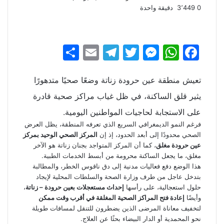
0
3٬449
دقيقة واحدة
S
E
T
T
M
W
F
h
m
el
w
e
h
a
ar
ai
e
itt
s
at
c
تعيش منطقة عين حرودة زناتة وضعًا صحيًا متدهورًا
e
l
gr
er
s
s
e
يثير قلق الساكنة، في ظل غياب مراكز صحية قادرة
a
e
A
b
على الاستجابة لحاجيات المواطنين اليومية.
فرغم النمو الديمغرافي السريع الذي تعرفه المنطقة، يظل العرض
m
n
p
o
الصحي محدودًا إلى أبعد الحدود، إذ إن
المركز الصحي الوحيد بمركز
g
p
o
عين حرودة مغلق
، كما أن المركز المتواجد بجنان زناتة هو الآخر
مغلق، ما يجعل الساكنة محرومة من أبسط الخدمات الطبية.
er
k
هذا الوضع دفع فعاليات مدنية إلى دق ناقوس الخطر، والمطالبة
بتدخل عاجل من طرف وزارة الصحة والسلطات المحلية لإيجاد
حلول استعجالية، على رأسها
إحداث مستعجلات بعين حرودة – زناتة
،
وأيضًا
إعادة فتح المراكز الصحية المغلقة في أقرب وقت ممكن
لتخفيف معاناة المرضى الذين يضطرون للتنقل لمسافات طويلة
نحو المحمدية أو الدار البيضاء بحثًا عن العلاج.