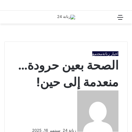
القائمة
بحث
عن
اخبار زناتة
مجتمع
الصحة بعين حرودة…
منعدمة إلى حين!
أرسل
بريدا
إلكترونيا
زناتة 24
سبتمبر 16, 2025