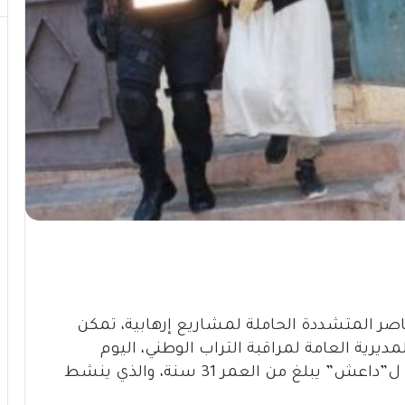
اصر المتشددة الحاملة لمشاريع إرهابية، تمكن
ديرية العامة لمراقبة التراب الوطني، اليوم
الثلاثاء، من إيقاف أحد المتطرفين الموالين ل”داعش” يبلغ من العمر 31 سنة، والذي ينشط