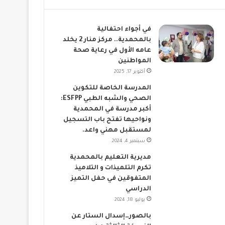
في أجواء احتفالية
بالمحمدية.. مركز منار 2 يخلد
عامه الأول في رعاية صحة
المواطنين
أكتوبر 17, 2025
المدرسة الخاصة للتكوين
الصحي والشبه الطبي ESFPP:
أكبر مدرسة في المحمدية
ونواحيها تفتح باب التسجيل
لمستقبل مهني واعد.
سبتمبر 4, 2024
مديرية التعليم بالمحمدية
تكرم التلميذات و التلاميذ
المتفوقين في حفل التميز
الدراسي
يوليو 18, 2024
بالصور…إسدال الستار عن