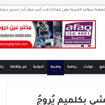
عصبة الدار البيضاء سطات للتايكواندو تكشف موعد جمعها العام الا
مع
حوادث
رياضة
وطنية
الدولية
فن وثقافة
زناتة
ي بكلميم يُروجُ