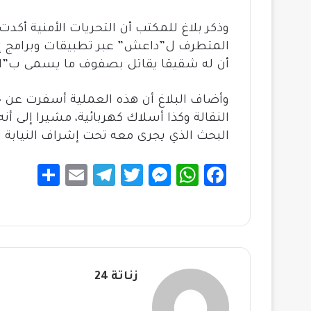
er
p
ok
وذكر بلاغ للمكتب أن التحريات الأمنية أكدت
المتطرف ل”داعش” عبر تطبيقات وبرامج إلكت
أن له شقيقا يقاتل بصفوف ما يسمى ب”الدو
وأضاف البلاغ أن هذه العملية أسفرت عن حج
النقالة وكذا أسلاك كهربائية، مشيرا إلى أن
البحث الذي يجرى معه تحت إشراف النيابة ا
S
E
Te
T
M
W
Fa
h
m
le
wi
es
h
c
ar
ail
gr
tt
se
at
e
e
a
er
n
sA
b
m
g
p
o
زناتة 24
er
p
ok