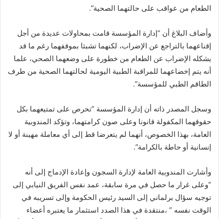
الطعام من عواقب على حالتهما الصحية”.
وأضاف البلاغ أن “إدارة المؤسسة قامت بمحاولات عديدة من أجل
إقناعهما بالتراجع عن الإضراب، لكنهما تشبثا بموقفهما رغم ما قد
يشكله الإضراب عن الطعام من خطورة على وضعهما الصحي، علما
أنه يتم إخضاعهما للمراقبة الطبية اليومية لحالتهما الصحية من طرف
الطاقم الطبي للمؤسسة”.
وسجل المصدر ذاته أن إدارة المؤسسة “تحرص على تمتيعهما بكل
حقوقهما المكفولة قانونا وعلى صون كرامتهما، وتؤكد المندوبية
العامة، بهذا الخصوص، أنهما لم يتعرضا قط إلى أي معاملة مهينة أو لا
إنسانية أو حاطة بالكرامة”.
وأشارت المندوبية العامة لإدارة السجون وإعادة الإدماج إلى أنه
“وعلى غرار ما حصل في مرة سابقة، عمد نفس الفريق النيابي إلى
توجيه سؤال برلماني إلى السيد رئيس الحكومة وإلى تسريبه في
الوقت نفسه ” ،منتقدة في هذا الصدد استثمار ما يعتبره أعضاء