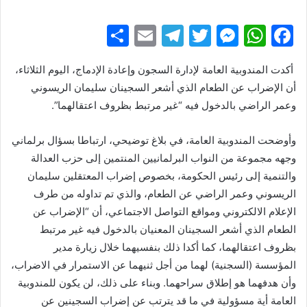
إلكترونيا
S
E
T
T
M
W
F
h
m
el
w
e
h
a
أكدت المندوبية العامة لإدارة السجون وإعادة الإدماج، اليوم الثلاثاء،
ar
ai
e
itt
s
at
c
أن الإضراب عن الطعام الذي أشعر السجينان سليمان الريسوني
e
l
gr
er
s
s
e
وعمر الراضي بالدخول فيه “غير مرتبط بظروف اعتقالهما”.
a
e
A
b
m
n
p
o
وأوضحت المندوبية العامة، في بلاغ توضيحي، ارتباطا بسؤال برلماني
وجهه مجموعة من النواب البرلمانيين المنتمين إلى حزب العدالة
g
p
o
والتنمية إلى رئيس الحكومة، بخصوص إضراب المعتقلين سليمان
er
k
الريسوني وعمر الراضي عن الطعام، والذي تم تداوله من طرف
الإعلام الالكتروني ومواقع التواصل الاجتماعي، أن “الإضراب عن
الطعام الذي أشعر السجينان المعنيان بالدخول فيه غير مرتبط
بظروف اعتقالهما، كما أكدا ذلك بنفسيهما خلال زيارة مدير
المؤسسة (السجنية) لهما من أجل ثنيهما عن الاستمرار في الاضراب،
وأن هدفهما هو إطلاق سراحهما. وبناء على ذلك، لن يكون للمندوبية
العامة أية مسؤولية في ما قد يترتب عن إضراب السجينين عن