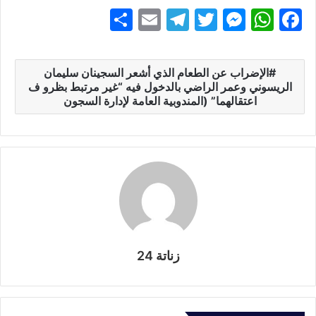
S
E
T
T
M
W
F
h
m
el
w
e
h
a
ar
ai
e
itt
s
at
c
الإضراب عن الطعام الذي أشعر السجينان سليمان
e
l
gr
er
s
s
e
الريسوني وعمر الراضي بالدخول فيه “غير مرتبط بظرو ف
اعتقالهما” (المندوبية العامة لإدارة السجون
a
e
A
b
m
n
p
o
g
p
o
er
k
زناتة 24