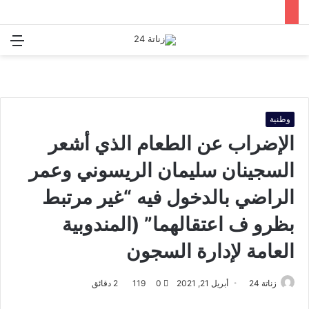
بحث
الق
عن
وطنية
الإضراب عن الطعام الذي أشعر
السجينان سليمان الريسوني وعمر
الراضي بالدخول فيه “غير مرتبط
بظرو ف اعتقالهما” (المندوبية
العامة لإدارة السجون
أرسل
زناتة 24
أبريل 21, 2021
0
119
2 دقائق
بريدا