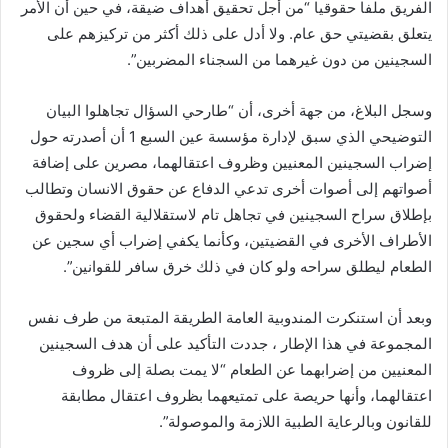
الفريق ملفا حقوقيا “من أجل تحقيق أهداف ضيقة، في حين أن الأمر
يتعلق بقضيتي حق عام. ولا أدل على ذلك أكثر من تركيزهم على
السجينين من دون غيرهما من السجناء المضربين”.
وسجل البلاغ، من جهة أخرى، أن “طارحي السؤال تجاهلوا البيان
التوضيحي الذي سبق لإدارة مؤسسة عين السبع 1 أن أصدرته حول
إضراب السجينين المعنيين وظروف اعتقالهما، مصرين على إضافة
أصواتهم إلى أصوات أخرى تدعي الدفاع عن حقوق الانسان وتطالب
بإطلاق سراح السجينين في تجاهل تام لاستقلالية القضاء ولحقوق
الأطراف الأخرى في القضيتين، وكأنما يكفي إضراب أي سجين عن
الطعام ليطلق سراحه ولو كان في ذلك خرق سافر للقوانين”.
وبعد أن استنكرت المندوبية العامة الطريقة المتبعة من طرف نفس
المجموعة في هذا الإطار ، جددت التأكيد على أن هدف السجينين
المعنيين من إضرابهما عن الطعام “لا يمت بصلة إلى ظروف
اعتقالهما، وأنها حريصة على تمتيعهما بظروف اعتقال مطابقة
للقانون وبالرعاية الطبية اللازمة والموصولة”.