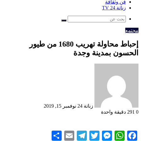
فن وثقافة
زناتة 24 TV
بحث
عن
مجتمع
إحباط محاولة تهريب 1680 من طيور
الحسون بمدينة وجدة
أرسل
بريدا
إلكترونيا
زناتة 24
نوفمبر 15, 2019
0
291
دقيقة واحدة
Share
Telegram
Email
Messenger
Twitter
WhatsApp
Facebook