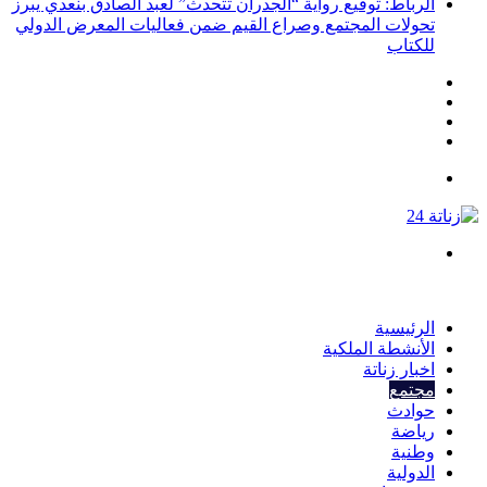
الرباط: توقيع رواية “الجدران تتحدث” لعبد الصادق بنعدي يبرز
تحولات المجتمع وصراع القيم ضمن فعاليات المعرض الدولي
للكتاب
انستقرام
يوتيوب
تويتر
فيسبوك
القائمة
بحث
عن
الرئيسية
الأنشطة الملكية
اخبار زناتة
مجتمع
حوادث
رياضة
وطنية
الدولية