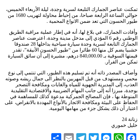
تمكنت عناصر الجمارك التلبعة لسرية وجدة، ليلة الأربعاء الخميس،
حوالي الساعة الرابعة صباحا، من إحباط محاولة لتهريب 1680 من
طيور الحسون التي تعد ضمن الانواع المحمية .
وأفادت الجمارك، في بلاغ لها، أنه في إطار عملية مراقبة الطريق
الوطني رقم 6 المؤدي إلى مدخل مدينة وجدة، اعترضت عناصر
الجمارك التابعة لسرية وجدة سيارة سياحية بداخلها 28 صندوقا
خشبيا يضم كل منها 60 طائرا من “طيور الحسون الأنيقة”، تقدر
قيمتها السوقية بـ 840,000.00 درهم، مشيرة إلى أن سائق السيارة
تمكن من الفرار.
وأضاف المصدر ذاته أنه تم تسليم هذه الطيور، التي تنتمي إلى نوع
محمي ومستهدف من قبل المهربين بالنظر الى جمال ريشه وصوته
العذب، إلى المديرية الجهوية للمياه والغابات ومكافحة التصحر
بوجدة، مبرزا أنه إلى جانب المهام الضريبية والاقتصادية التقليدية
المنوطة بها ، فإن المصالح الجمركية مدعوة كذلك للمساهمة في
الحفاظ على البيئة ومكافحة الاتجار بالأنواع المهددة بالانقراض، على
اعتبار أن ذلك يشكل جزء من مهامها اليومية.
زنانة 24
خليل خموري
Share
Telegram
Email
Messenger
Twitter
WhatsApp
Facebook