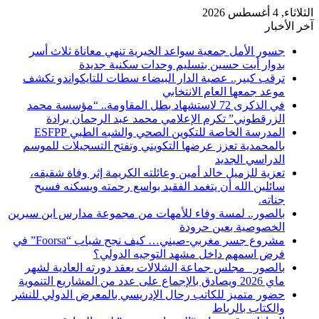
الثلاثاء, 4 أغسطس 2026
آخر الأخبار
​جسور الأمل جمعية سواعد الخيرية تنهي معاناة ثلاث أسر
بدوار أيت حسين بتسليم وحدات سكنية جديدة
ترقب كبير.. عصبة الدار البيضاء سطات للتايكواندو تكشف
موعد جمعها العام الانتخابي
في الذكرى 72 لاستشهاد بطل المقاومة.. “مؤسسة محمد
الزرقطوني” تكرم الإعلامي محمد عبد الرحمان برادة
المدرسة الخاصة للتكوين الصحي والشبه الطبي ESFPP
بالمحمدية تعزز عرضها التكويني وتفتح التسجيلات للموسم
الدراسي الجديد
تعزية للزميل خالد أمين وعائلته الكريمة إثر وفاة شقيقه،
سائلين الله أن يتغمد الفقيد بواسع رحمته ويسكنه فسيح
جناته.
بالصور.. لمسة وفاء للأمهات من مجموعة مدارس ابن سيرين
الخصوصية بعين حرودة
مشروع جسر مغربي-صيني… كيف نجح شباب “Foorsa” في
فرض اسمهم داخل مشهد التوجيه الدولي؟
بالصور _مجلس جماعة الشلالات يعقد دورته العادية لشهر
ماي 2026 ويصادق بالإجماع على عدد من المشاريع التنموية
حضور متميز للكاتب رحال الإدريسي بالمعرض الدولي للنشر
والكتاب بالرباط