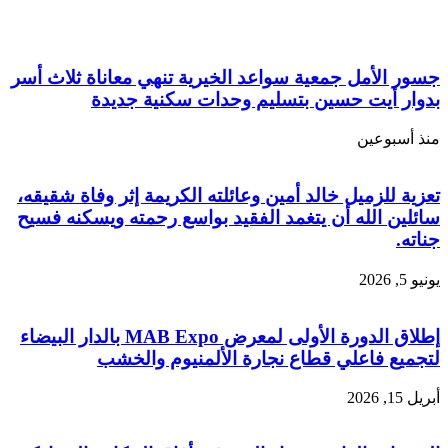
​جسور الأمل جمعية سواعد الخيرية تنهي معاناة ثلاث أسر
بدوار أيت حسين بتسليم وحدات سكنية جديدة
منذ أسبوعين
تعزية للزميل خالد أمين وعائلته الكريمة إثر وفاة شقيقه،
سائلين الله أن يتغمد الفقيد بواسع رحمته ويسكنه فسيح
جناته.
يونيو 5, 2026
إطلاق الدورة الأولى لمعرض MAB Expo بالدار البيضاء
لتجميع فاعلي قطاع نجارة الألمنيوم والخشب
أبريل 15, 2026